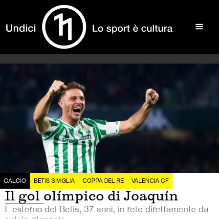
CALCIO
BETIS SIVIGLIA
COPPA DEL RE
VALENCIA CF
Il gol olímpico di Joaquín
L'esterno del Betis, 37 anni, in rete direttamente da