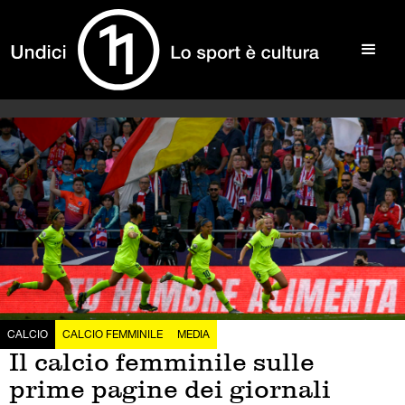
CALCIO
CALCIO FEMMINILE
MEDIA
Il calcio femminile sulle
prime pagine dei giornali