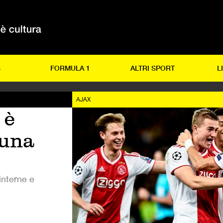
S
FORMULA 1
ALTRI SPORT
L
AJAX
 è
 una
interne e