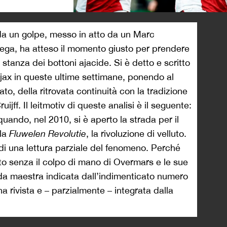
>
 da un golpe, messo in atto da un Marc
ega, ha atteso il momento giusto per prendere
a stanza dei bottoni ajacide. Si è detto e scritto
Ajax in queste ultime settimane, ponendo al
ato, della ritrovata continuità con la tradizione
ijff. Il leitmotiv di queste analisi è il seguente:
quando, nel 2010, si è aperto la strada per il
 la
Fluwelen Revolutie
, la rivoluzione di velluto.
 di una lettura parziale del fenomeno. Perché
ito senza il colpo di mano di Overmars e le sue
ada maestra indicata dall’indimenticato numero
ana rivista e – parzialmente – integrata dalla