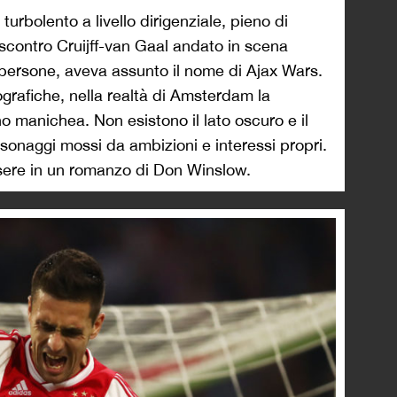
turbolento a livello dirigenziale, pieno di
 scontro Cruijff-van Gaal andato in scena
 persone, aveva assunto il nome di Ajax Wars.
grafiche, nella realtà di Amsterdam la
no manichea. Non esistono il lato oscuro e il
rsonaggi mossi da ambizioni e interessi propri.
sere in un romanzo di Don Winslow.