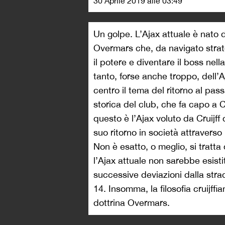
30 Aprile 2019 alle 03:49
Un golpe. L’Ajax attuale è nato
Overmars che, da navigato strat
il potere e diventare il boss nell
tanto, forse anche troppo, dell’
centro il tema del ritorno al pass
storica del club, che fa capo a Cru
questo è l’Ajax voluto da Cruijff 
suo ritorno in società attraverso
Non è esatto, o meglio, si tratta
l’Ajax attuale non sarebbe esist
successive deviazioni dalla str
14. Insomma, la filosofia cruijffi
dottrina Overmars.