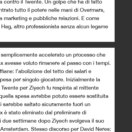
 contro il Twente. Un golpe che ha di fatto
trato tutto il potere nelle mani di Overmars,
ea marketing e pubbliche relazioni. E come
en Hag, altro professionista senza alcun legame
e semplicemente accelerato un processo che
jax avesse voluto rimanere al passo con i tempi.
ffiane: l’abolizione del tetto dei salari e
spesa per singolo giocatore. Inizialmente la
el Twente per Ziyech fu respinta al mittente
quella spesa avrebbe potuto essere sostituita
i sarebbe saltato sicuramente fuori un
x è stato eliminato dal preliminare di
ì due settimane dopo Ziyech svolgeva il suo
i Amsterdam. Stesso discorso per David Neres: