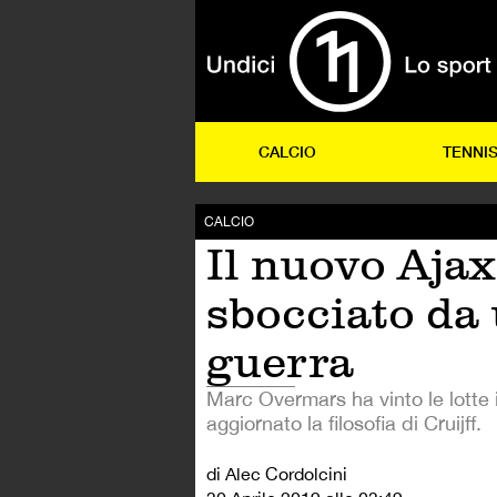
CALCIO
TENNI
CALCIO
Il nuovo Ajax
sbocciato da
guerra
Marc Overmars ha vinto le lotte 
aggiornato la filosofia di Cruijff.
di Alec Cordolcini