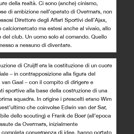
ure della realtà. Ci sono (anche) cinismo,
ose di ambizione nell’operato di Overmars, non
si Direttore degli Affari Sportivi dell’Ajax,
o calciomercato ma estesi anche al vivaio, allo
le del club. Un uomo solo al comando. Quello
messo a nessuno di diventare.
uzione di Cruijff era la costituzione di un cuore
ale – in contrapposizione alla figura del
 van Gaal – con il compito di dirigere e
i sportive alla base della costruzione di una
prima squadra. In origine i prescelti erano Wim
est’ultimo che coinvolse Edwin van der Sar,
bile dello scouting) e Frank de Boer (all’epoca
tessute da Overmars, inizialmente
la completa convergenza di idee, hanno portato