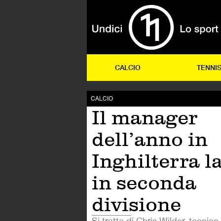
CALCIO
TENNI
CALCIO
Il manager
dell’anno in
Inghilterra l
in seconda
divisione
Si tratta di Chris Wilder, tecnico