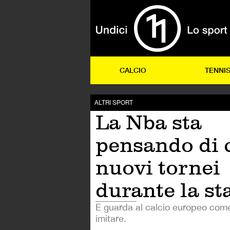
CALCIO
TENNI
ALTRI SPORT
La Nba sta
pensando di 
nuovi tornei
durante la st
E guarda al calcio europeo com
imitare.