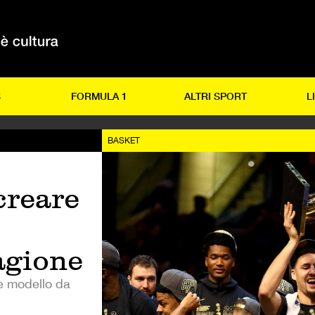
S
FORMULA 1
ALTRI SPORT
L
BASKET
creare
agione
e modello da