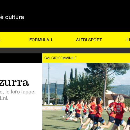
S
FORMULA 1
ALTRI SPORT
L
CALCIO FEMMINILE
zurra
e, le loro facce:
Eni.