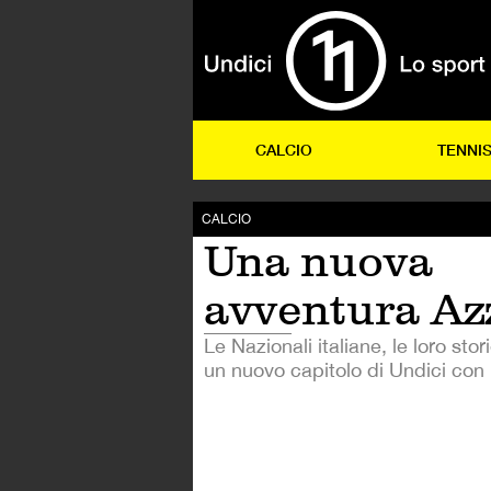
CALCIO
TENNI
CALCIO
Una nuova
avventura Az
Le Nazionali italiane, le loro stori
un nuovo capitolo di Undici con 