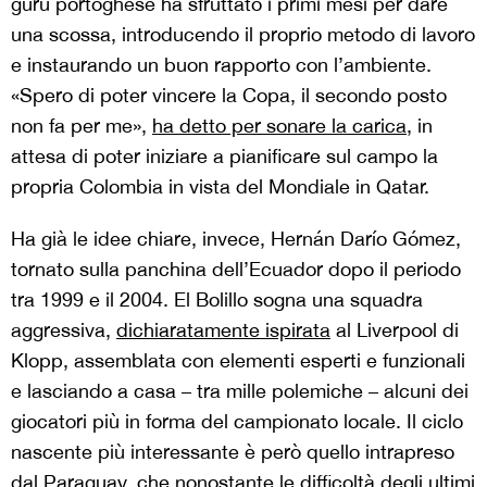
guru portoghese ha sfruttato i primi mesi per dare
una scossa, introducendo il proprio metodo di lavoro
e instaurando un buon rapporto con l’ambiente.
«Spero di poter vincere la Copa, il secondo posto
non fa per me»,
ha detto per sonare la carica
, in
attesa di poter iniziare a pianificare sul campo la
propria Colombia in vista del Mondiale in Qatar.
Ha già le idee chiare, invece, Hern
á
n Dar
í
o G
ó
mez,
tornato sulla panchina dell’Ecuador dopo il periodo
tra 1999 e il 2004. El Bolillo sogna una squadra
aggressiva,
dichiaratamente ispirata
al Liverpool di
Klopp, assemblata con elementi esperti e funzionali
e lasciando a casa – tra mille polemiche – alcuni dei
giocatori più in forma del campionato locale. Il ciclo
nascente più interessante è però quello intrapreso
dal Paraguay, che nonostante le difficoltà degli ultimi