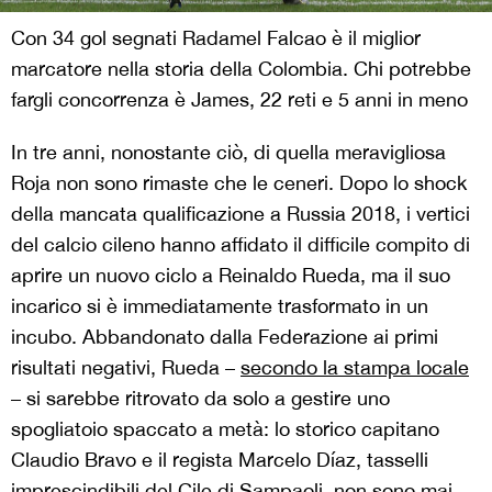
Con 34 gol segnati Radamel Falcao è il miglior
marcatore nella storia della Colombia. Chi potrebbe
fargli concorrenza è James, 22 reti e 5 anni in meno
In tre anni, nonostante ciò, di quella meravigliosa
Roja non sono rimaste che le ceneri. Dopo lo shock
della mancata qualificazione a Russia 2018, i vertici
del calcio cileno hanno affidato il difficile compito di
aprire un nuovo ciclo a Reinaldo Rueda, ma il suo
incarico si è immediatamente trasformato in un
incubo. Abbandonato dalla Federazione ai primi
risultati negativi, Rueda –
secondo la stampa locale
– si sarebbe ritrovato da solo a gestire uno
spogliatoio spaccato a metà: lo storico capitano
Claudio Bravo e il regista Marcelo D
í
az, tasselli
imprescindibili del Cile di Sampaoli, non sono mai