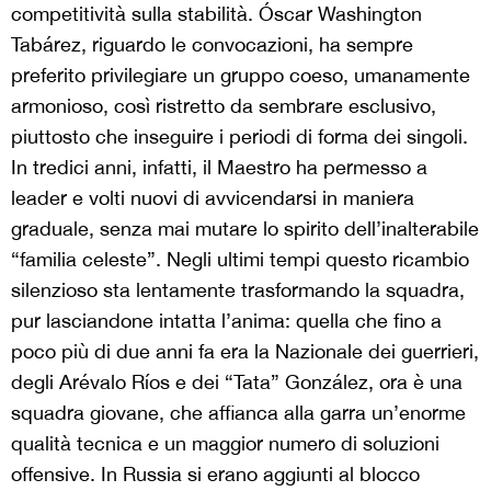
competitività sulla stabilità.
Ó
scar Washington
Tab
á
rez, riguardo le convocazioni, ha sempre
preferito privilegiare un gruppo coeso, umanamente
armonioso, così ristretto da sembrare esclusivo,
piuttosto che inseguire i periodi di forma dei singoli.
In tredici anni, infatti, il Maestro ha permesso a
leader e volti nuovi di avvicendarsi in maniera
graduale, senza mai mutare lo spirito dell’inalterabile
“familia celeste”. Negli ultimi tempi questo ricambio
silenzioso sta lentamente trasformando la squadra,
pur lasciandone intatta l’anima: quella che fino a
poco più di due anni fa era la Nazionale dei guerrieri,
degli Arévalo R
í
os e dei “Tata” Gonz
á
lez, ora è una
squadra giovane, che affianca alla garra un’enorme
qualità tecnica e un maggior numero di soluzioni
offensive. In Russia si erano aggiunti al blocco