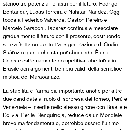
storico tre potenziali pilastri per il futuro: Rodrigo
Bentancur, Lucas Torreira e Nahitan N
á
ndez. Oggi
tocca a Federico Valverde, Gast
ó
n Pereiro e
Marcelo Saracchi. Tab
á
rez continua a mescolare
gradualmente il futuro con il presente, costruendo
senza fretta un ponte tra la generazione di God
í
n e
Su
á
rez e quella che sta per sbocciare. È una
Celeste estremamente competitiva, che torna in
Brasile con argomenti ben più validi della semplice
mistica del Maracanazo.
La stabilità è l’arma più importante anche per altre
due candidate al ruolo di sorpresa del torneo, Perù e
Venezuela – inserite nello stesso girone con Brasile e
Bolivia. Per la Blanquirroja, reduce da un Mondiale
breve ma fondamentale, potrebbe essere l’ultimo