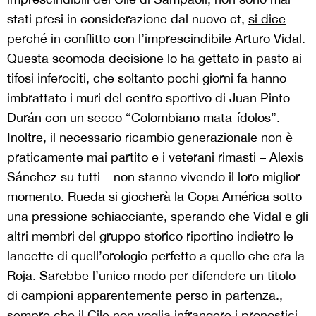
stati presi in considerazione dal nuovo ct,
si dice
perché in conflitto con l’imprescindibile Arturo Vidal.
Questa scomoda decisione lo ha gettato in pasto ai
tifosi inferociti, che soltanto pochi giorni fa hanno
imbrattato i muri del centro sportivo di Juan Pinto
Dur
á
n con un secco “Colombiano mata-
í
dolos”.
Inoltre, il necessario ricambio generazionale non è
praticamente mai partito e i veterani rimasti – Alexis
S
á
nchez su tutti – non stanno vivendo il loro miglior
momento. Rueda si giocherà la Copa América sotto
una pressione schiacciante, sperando che Vidal e gli
altri membri del gruppo storico riportino indietro le
lancette di quell’orologio perfetto a quello che era la
Roja. Sarebbe l’unico modo per difendere un titolo
di campioni apparentemente perso in partenza.,
sempre che il Cile non voglia infrangere i pronostici