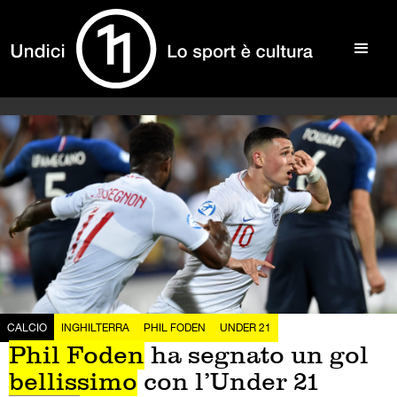
CALCIO
INGHILTERRA
PHIL FODEN
UNDER 21
Phil Foden
ha segnato un gol
bellissimo
con l’Under 21