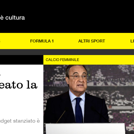
S
FORMULA 1
ALTRI SPORT
L
CALCIO FEMMINILE
l
eato la
udget stanziato è