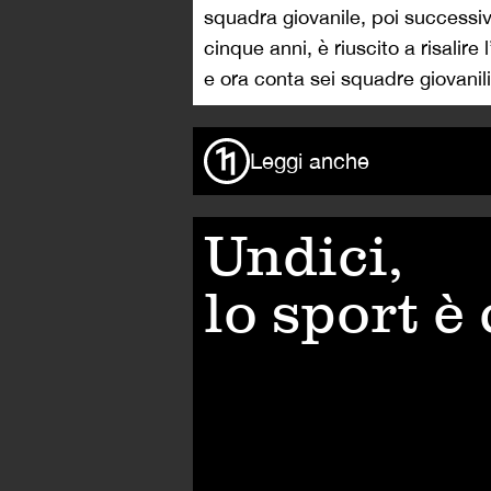
squadra giovanile, poi successiv
cinque anni, è riuscito a risalire
e ora conta sei squadre giovanili
Leggi anche
Undici,
lo sport è