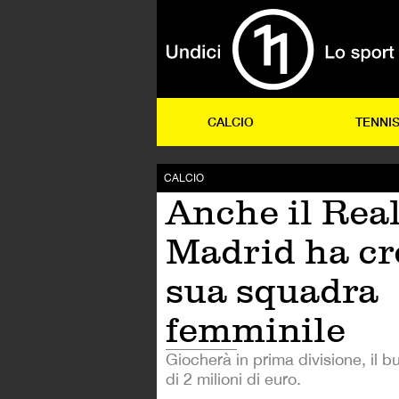
CALCIO
TENNI
CALCIO
Anche il Rea
Madrid ha cr
sua squadra
femminile
Giocherà in prima divisione, il b
di 2 milioni di euro.