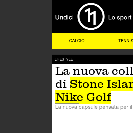
CALCIO
TENNI
LIFESTYLE
La nuova col
di
Stone Isla
Nike Golf
La nuova capsule pensata per il 