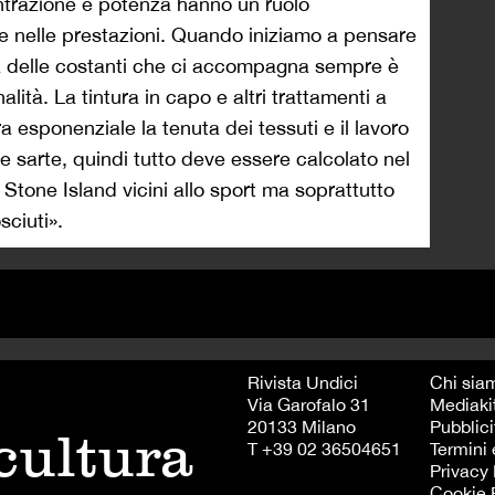
entrazione e potenza hanno un ruolo
 e nelle prestazioni. Quando iniziamo a pensare
una delle costanti che ci accompagna sempre è
alità. La tintura in capo e altri trattamenti a
 esponenziale la tenuta dei tessuti e il lavoro
tre sarte, quindi tutto deve essere calcolato nel
 Stone Island vicini allo sport ma soprattutto
sciuti».
Rivista Undici
Chi sia
Via Garofalo 31
Mediaki
20133 Milano
Pubblici
 cultura
T +39 02 36504651
Termini 
Privacy 
Cookie 