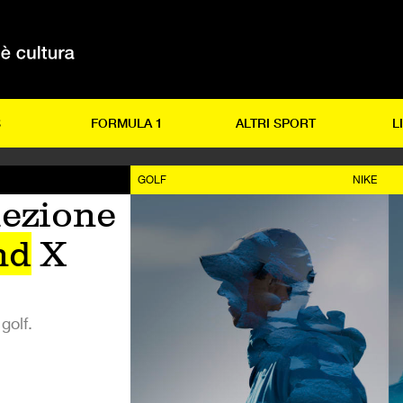
S
FORMULA 1
ALTRI SPORT
L
GOLF
NIKE
lezione
nd
X
golf.