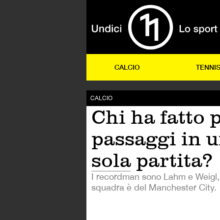
CALCIO
TENNI
CALCIO
Chi ha fatto 
passaggi in 
sola partita?
I recordman sono Lahm e Weigl, 
squadra è del Manchester City.