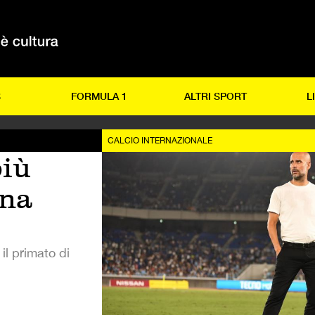
S
FORMULA 1
ALTRI SPORT
L
CALCIO INTERNAZIONALE
più
una
il primato di