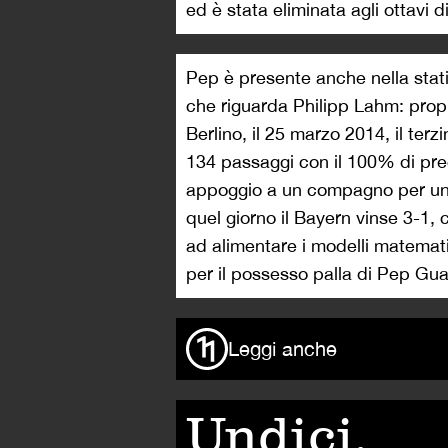
ed è stata eliminata agli ottavi di
Pep è presente anche nella stati
che riguarda Philipp Lahm: prop
Berlino, il 25 marzo 2014, il te
134 passaggi con il 100% di prec
appoggio a un compagno per un’i
quel giorno il Bayern vinse 3-1, 
ad alimentare i modelli matemat
per il possesso palla di Pep Gua
Leggi anche
Undici,