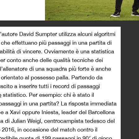
>
 l’autore David Sumpter utilizza alcuni algoritmi
he effettuano più passaggi in una partita di
ilità di vincere. Ovviamente è una statistica
er conto anche delle qualità tecniche dei
 l’allenatore di una squadra più forte è anche
co orientato al possesso palla. Partendo da
uscito a inserire tutti i record di passaggi
o
statistico. Per esempio: chi è stato il
 passaggi in una partita? La risposta immediata
 a Xavi oppure Iniesta, leader del Barcellona
tta di Julian Weigl, centrocampista tedesco del
 2016, in occasione del match contro il
redibile quota di 199 passaggi in 90′ di gioco.