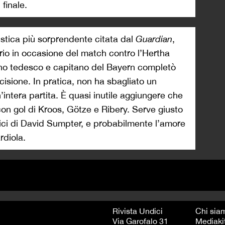
 finale.
stica più sorprendente citata dal
Guardian
,
rio in occasione del match contro l’Hertha
rzino tedesco e capitano del Bayern completò
isione. In pratica, non ha sbagliato un
ntera partita. È quasi inutile aggiungere che
con gol di Kroos, Götze e Ribery. Serve giusto
ici di David Sumpter, e probabilmente l’amore
rdiola.
Rivista Undici
Chi sia
Via Garofalo 31
Mediaki