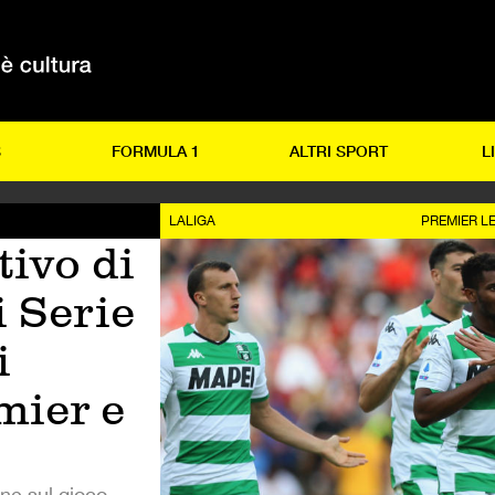
S
FORMULA 1
ALTRI SPORT
L
LALIGA
PREMIER L
tivo di
i Serie
i
mier e
ne sul gioco