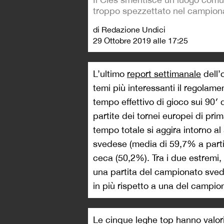
troppo spezzettato nel campiona
di Redazione Undici
29 Ottobre 2019 alle 17:25
L’ultimo
report settimanale
dell’
temi più interessanti il regolame
tempo effettivo di gioco sui 90′ d
partite dei tornei europei di prim
tempo totale si aggira intorno al
svedese (media di 59,7% a partit
ceca (50,2%). Tra i due estremi, 
una partita del campionato svede
in più rispetto a una del campio
Le cinque leghe top hanno valori