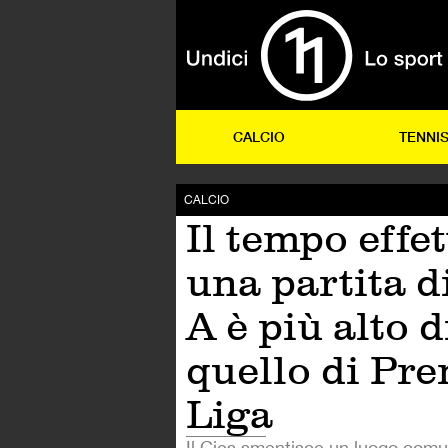
CALCIO
TENNI
CALCIO
Il tempo effet
una partita d
A è più alto d
quello di Pre
Liga
Il Cies smentisce un luogo comu