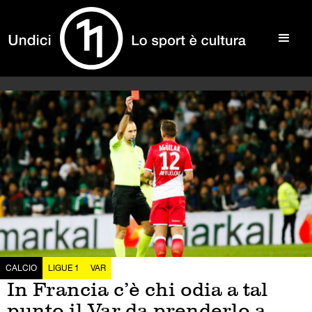
CALCIO
LIGUE 1
VAR
In Francia c’è chi odia a tal
punto il Var da prenderlo a