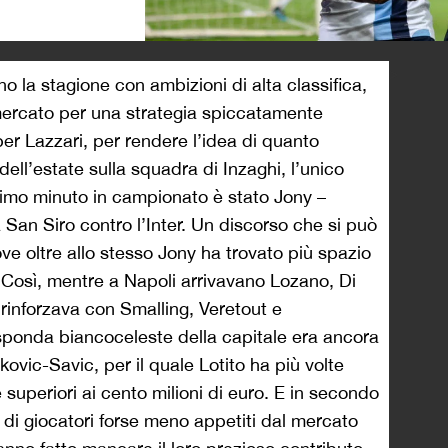
>
no la stagione con ambizioni di alta classifica,
i mercato per una strategia spiccatamente
er Lazzari, per rendere l’idea di quanto
 dell’estate sulla squadra di Inzaghi, l’unico
imo minuto in campionato è stato Jony –
 San Siro contro l’Inter. Un discorso che si può
e oltre allo stesso Jony ha trovato più spazio
. Così, mentre a Napoli arrivavano Lozano, Di
rinforzava con Smalling, Veretout e
a sponda biancoceleste della capitale era ancora
ovic-Savic, per il quale Lotito ha più volte
te superiori ai cento milioni di euro. E in secondo
di giocatori forse meno appetiti dal mercato