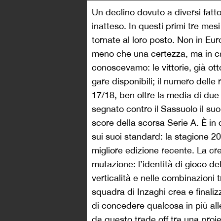
Un declino dovuto a diversi fat
inatteso. In questi primi tre mes
tornate al loro posto. Non in Euro
meno che una certezza, ma in c
conoscevamo: le vittorie, già ot
gare disponibili; il numero delle 
17/18, ben oltre la media di du
segnato contro il Sassuolo il s
score della scorsa Serie A. È in
sui suoi standard: la stagione 20
migliore edizione recente. La cr
mutazione: l’identità di gioco del
verticalità e nelle combinazioni tr
squadra di Inzaghi crea e finali
di concedere qualcosa in più all
da questo trade off tra una proie