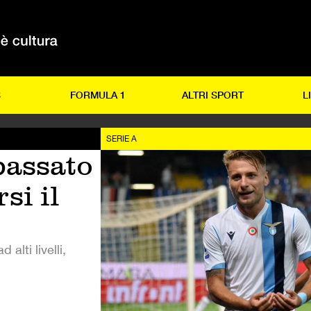
S
FORMULA 1
ALTRI SPORT
L
SERIE A
passato
si il
alti livelli,