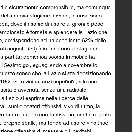
tori e sicuramente comprensibile, ma comunque
i della nuova stagione, invece, le cose sono
pa, dove il rischio di uscire ai gironi è poco
ampionato è tornata a splendere la Lazio che
to, corrispondono ad un eccellente 62% delle
reti segnate (30) è in linea con la stagione
e a partita; domenica scorsa Immobile ha
uo 15esimo gol, eguagliando a novembre lo
 questo senso che la Lazio si sta riposizionando
19/2020 è vicina, anzi superiore, alla sua
escita è avvenuta senza una radicale
la Lazio si esprime nella ricerca della
a i suoi giocatori offensivi, vive di ritmo, la
zza tanto quando non tantissimo, anche a costo
e proprie spalle, ma tende ad uscire vincitrice
zione offensiva di massa e gli inevitabili