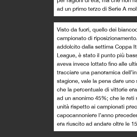
per ragioni di età, ma che non h
ad un primo terzo di Serie A mo
Visto da fuori, quello dei bianco
campionato di riposizionamento. 
addolcito dalla settima Coppa I
League, è stato il punto più bass
aveva invece lottato fino alle ul
tracciare una panoramica dell’in
stagione, vale la pena dare uno 
che la percentuale di vittorie er
ad un anonimo 45%; che le reti 
unità rispetto ai campionati pr
capocannoniere l’anno precedent
era riuscito ad andare oltre le 1