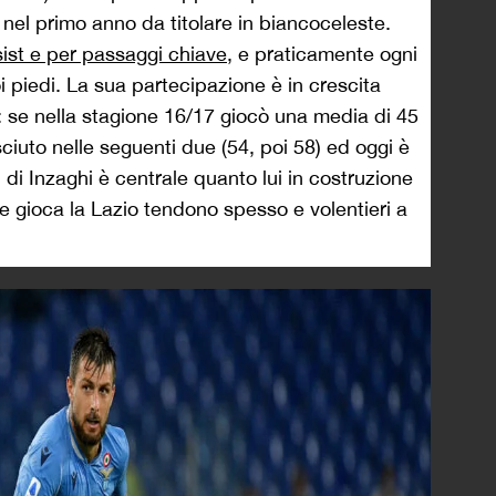
nel primo anno da titolare in biancoceleste.
sist e per passaggi chiave
, e praticamente ogni
i piedi. La sua partecipazione è in crescita
a: se nella stagione 16/17 giocò una media di 45
ciuto nelle seguenti due (54, poi 58) ed oggi è
i di Inzaghi è centrale quanto lui in costruzione
me gioca la Lazio tendono spesso e volentieri a