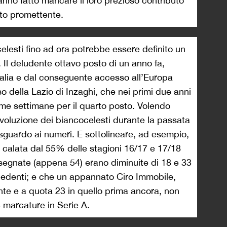
anno fatto mancare il loro prezioso contributo
lto promettente.
celesti fino ad ora potrebbe essere definito un
Il deludente ottavo posto di un anno fa,
talia e dal conseguente accesso all’Europa
o della Lazio di Inzaghi, che nei primi due anni
time settimane per il quarto posto. Volendo
voluzione dei biancocelesti durante la passata
sguardo ai numeri. E sottolineare, ad esempio,
a calata dal 55% delle stagioni 16/17 e 17/18
segnate (appena 54) erano diminuite di 18 e 33
ecedenti; e che un appannato Ciro Immobile,
e e a quota 23 in quello prima ancora, non
5 marcature in Serie A.