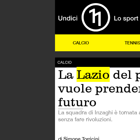
CALCIO
TENNI
CALCIO
La
Lazio
del 
vuole prender
futuro
La squadra di Inzaghi è tornata ad 
senza fare rivoluzioni.
di Simone Torricini