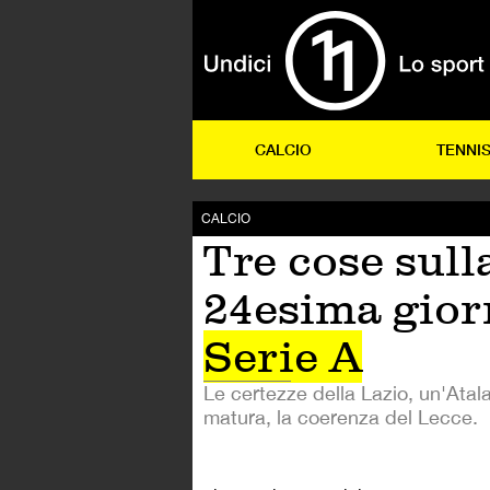
CALCIO
TENNI
CALCIO
Tre cose sull
24esima gior
Serie A
Le certezze della Lazio, un'Ata
matura, la coerenza del Lecce.