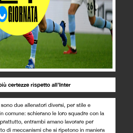
iù certezze rispetto all’Inter
ono due allenatori diversi, per stile e
in comune: schierano le loro squadre con la
oprattutto, entrambi amano lavorare per
è fatto di meccanismi che si ripetono in maniera