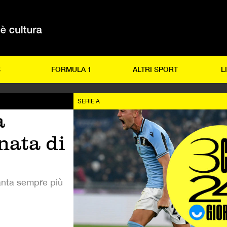
S
FORMULA 1
ALTRI SPORT
L
SERIE A
a
nata di
lanta sempre più