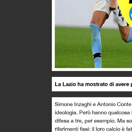
La Lazio ha mostrato di avere p
Simone Inzaghi e Antonio Conte s
ideologia. Però hanno qualcosa 
difesa a tre, per esempio. Ma s
riferimenti fissi: il loro calcio 