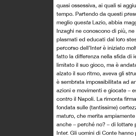
quasi ossessiva, ai quali si agg
tempo. Partendo da questi presup
meglio
questa
Lazio, abbia maggio
Inzaghi ne conoscono di più, ne
plasmati ed educati dal loro stes
percorso dell’Inter è iniziato m
fatto la differenza nella sfida di 
limitato il suo gioco, ma è anda
alzato il suo ritmo, aveva gli str
è sembrata impossibilitata ad and
azioni e movimenti e giocate – 
contro il Napoli. La rimonta fir
fondata sulle (tantissime) certe
maturo, che merita ampiamente 
anche – perché no? – di lottare 
Inter. Gli uomini di Conte hanno 