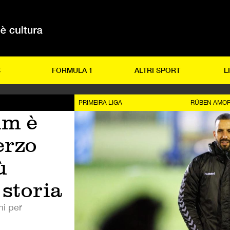
S
FORMULA 1
ALTRI SPORT
L
PRIMEIRA LIGA
RÚBEN AMOR
im è
erzo
ù
 storia
ni per