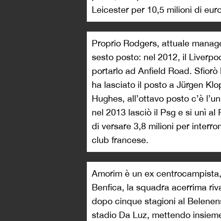
Leicester per 10,5 milioni di euro
Proprio Rodgers, attuale manager
sesto posto: nel 2012, il Liverpo
portarlo ad Anfield Road. Sfiorò 
ha lasciato il posto a Jürgen Kl
Hughes, all’ottavo posto c’è l’uni
nel 2013 lasciò il Psg e si unì 
di versare 3,8 milioni per interro
club francese.
Amorim è un ex centrocampista, 
Benfica, la squadra acerrima riva
dopo cinque stagioni al Belenens
stadio Da Luz, mettendo insieme