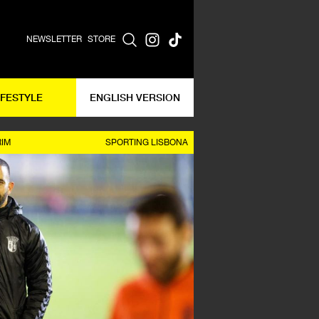
NEWSLETTER
STORE
IFESTYLE
ENGLISH VERSION
IM
SPORTING LISBONA