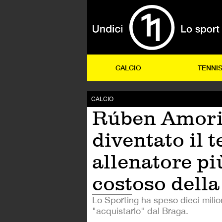
CALCIO
TENNI
CALCIO
Rúben Amor
diventato il t
allenatore pi
costoso della
Lo Sporting ha speso dieci milio
"acquistarlo" dal Braga.