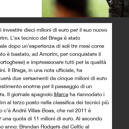
>
investire dieci milioni di euro per il suo nuovo
im. L’ex tecnico del Braga è stato
tale dopo un’esperienza di soli tre mesi come
to è bastato, ad Amorim, per conquistare il
ortoghese) e impressionare tutti per la qualità
i. Il Braga, in una nota ufficiale, ha
ttuerà due versamenti da cinque milioni di euro
estimento enorme per il passaggio di un
ra. Il giornale spagnolo
Marca
ha riannodato i
m al terzo posto nella classifica dei tecnici più
o c’è André Villas-Boas, che nel 2011 è
 una quota di 11 milioni di euro. Al secondo
so anno: Brendan Rodgers dal Celtic al