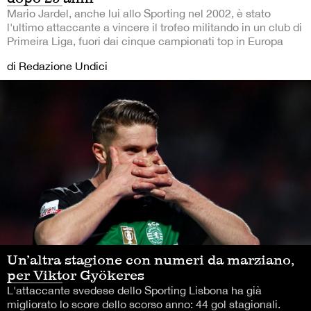
Mario Jardel, anche lui allo Sporting nel 2002, è stato
l'ultimo attaccante a vincere il trofeo militando in un club di
Primeira Liga, fuori dai cinque campionati top in Europa
di Redazione Undici
Un’altra stagione con numeri da marziano,
per Viktor Gyökeres
L'attaccante svedese dello Sporting Lisbona ha già
migliorato lo score dello scorso anno: 44 gol stagionali.