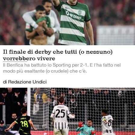
Il finale di derby che tutti (o nessuno)
vorrebbero vivere
Il Benfica ha battuto lo Sporting per 2-1. E l'ha fatto nel
modo più esaltante (o crudele) che c'è.
di Redazione Undici