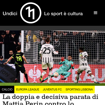
CALCIO
EUROPA LEAGUE
JUVENTUS FC
SPORTING LISBONA
La doppia e decisiva parata di
Mattia Perin contro lo