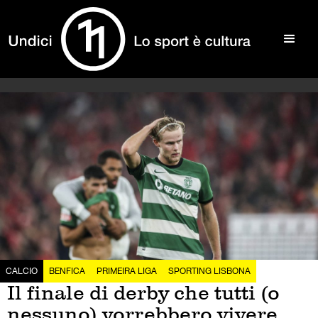
CALCIO
BENFICA
PRIMEIRA LIGA
SPORTING LISBONA
Il finale di derby che tutti (o
nessuno) vorrebbero vivere