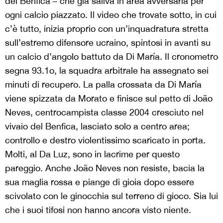
del Benfica – che già saliva in area avversaria per
ogni calcio piazzato. Il video che trovate sotto, in cui
c’è tutto, inizia proprio con un’inquadratura stretta
sull’estremo difensore ucraino, spintosi in avanti su
un calcio d’angolo battuto da Di María. Il cronometro
segna 93.1o, la squadra arbitrale ha assegnato sei
minuti di recupero. La palla crossata da Di María
viene spizzata da Morato e finisce sul petto di João
Neves, centrocampista classe 2004 cresciuto nel
vivaio del Benfica, lasciato solo a centro area;
controllo e destro violentissimo scaricato in porta.
Molti, al Da Luz, sono in lacrime per questo
pareggio. Anche João Neves non resiste, bacia la
sua maglia rossa e piange di gioia dopo essere
scivolato con le ginocchia sul terreno di gioco. Sia lui
che i suoi tifosi non hanno ancora visto niente.