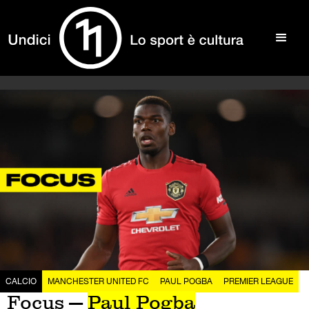
CALCIO
MANCHESTER UNITED FC
PAUL POGBA
PREMIER LEAGUE
Focus —
Paul Pogba