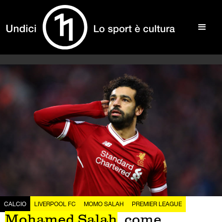
CALCIO
LIVERPOOL FC
MOMO SALAH
PREMIER LEAGUE
Mohamed Salah
, come