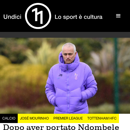
CALCIO
JOSÉ MOURINHO
PREMIER LEAGUE
TOTTENHAM HFC
Dopo aver portato Ndombele