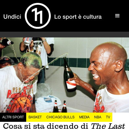
ALTRI SPORT
BASKET
CHICAGO BULLS
MEDIA
NBA
TV
Cosa si sta dicendo di
The Last