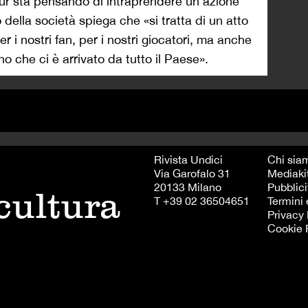
ur sta pensando di intraprendere un’azione
 della società spiega che «si tratta di un atto
r i nostri fan, per i nostri giocatori, ma anche
o che ci è arrivato da tutto il Paese».
Rivista Undici
Chi sia
Via Garofalo 31
Mediaki
20133 Milano
Pubblici
 cultura
T +39 02 36504651
Termini 
Privacy 
Cookie 