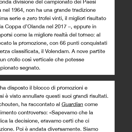
conda divisione del campionato dei Paesi
a nel 1964, non ha una grande tradizione
a serie e zero trofei vinti, il migliori risultato
lla Coppa d’Olanda nel 2017 –, eppure in
porsi come la migliore realtà del torneo: al
cato la promozione, con 66 punti conquistati
 terza classificata, il Volendam. A nove partite
a un crollo così verticale che potesse
mpionato segnato.
ha disposto il blocco di promozioni e
i è visto annullare questi suoi grandi risultati.
Schouten, ha raccontato al
Guardian
come
dimento controverso: «Sapevamo che la
ca la decisione, eravamo certi che ci
ozione. Poi è andata diversamente. Siamo