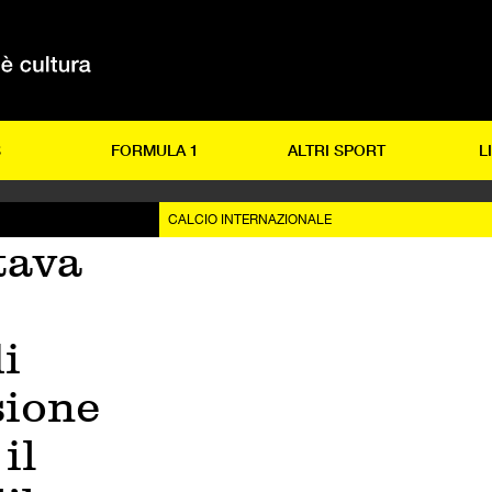
S
FORMULA 1
ALTRI SPORT
L
CALCIO INTERNAZIONALE
tava
l
i
sione
il