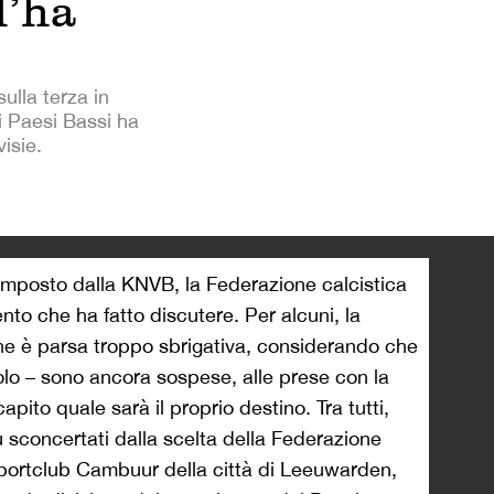
l’ha
ulla terza in
i Paesi Bassi ha
isie.
>
 imposto dalla KNVB, la Federazione calcistica
to che ha fatto discutere. Per alcuni, la
one è parsa troppo sbrigativa, considerando che
olo – sono ancora sospese, alle prese con la
ito quale sarà il proprio destino. Tra tutti,
ù sconcertati dalla scelta della Federazione
o Sportclub Cambuur della città di Leeuwarden,