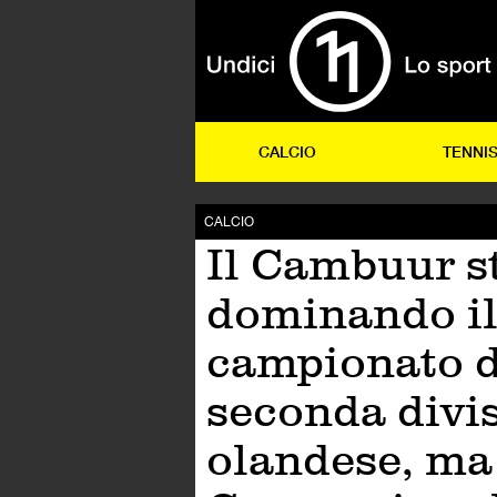
CALCIO
TENNI
CALCIO
Il Cambuur s
dominando i
campionato d
seconda divi
olandese, ma 