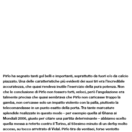
Pirlo ha segnato tanti gol belli e importanti, soprattutto da fuori e/o da calcio
piazzato. Una delle caratteristiche più evidenti dei suoi tiri era l’incredibile
accuratezza, che quasi rendeva inutile l’esercizio della pura potenza. Non
che le conclusione di Pirlo non fossero forti, veloci, però l’angolazione era
talmente precisa che quasi sembrava che Pirlo non caricasse troppo la
gamba, non cercasse solo un impatto violento con la palla, piuttosto la
telecomandasse in un punto esatto della porta. Tra tante marcature
splendide realizzate in questo modo – per esempio quella al Ghana ai
Mondiali 2006, giusto per citare una partita determinante – abbiamo scelto
quella messa a referto contro il Torino, al 93esimo minuto di un derby molto
acceso, su tocco arretrato di Vidal. Pirlo tira da ventisei, forse ventotto