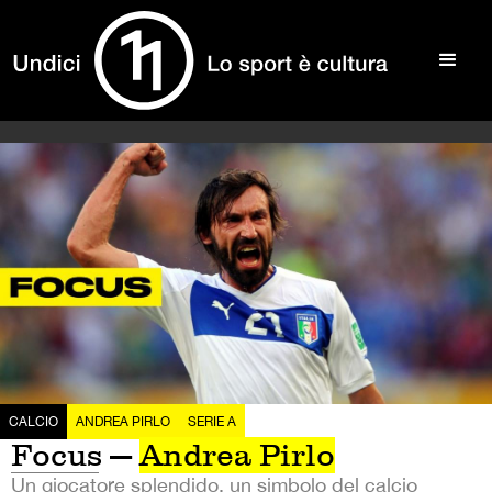
CALCIO
ANDREA PIRLO
SERIE A
Focus —
Andrea Pirlo
Un giocatore splendido, un simbolo del calcio