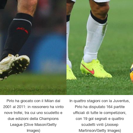
Pirlo ha giocato con il Milan dal
In quattro stagioni con la Juventus,
2001 al 2011: in rossonero ha vinto
Pirlo ha disputato 164 partite
nove trofei, tra cui uno scudetto e
ufficiali di tutte le competizioni,
due edizioni della Champions
con 19 gol segnati e quattro
League (Clive Mason/Getty
scudetti vinti (Joosep
Images)
Martinson/Getty Images)