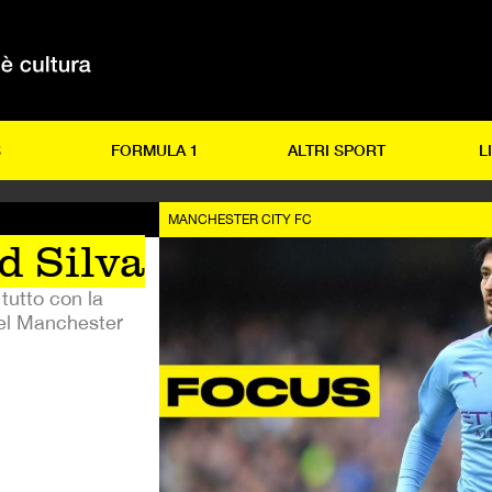
S
FORMULA 1
ALTRI SPORT
L
MANCHESTER CITY FC
d Silva
tutto con la
del Manchester