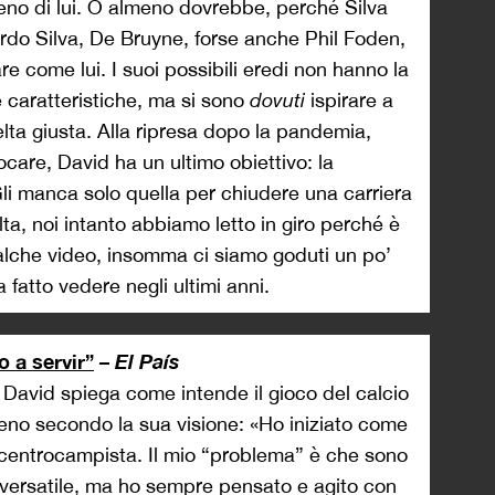
eno di lui. O almeno dovrebbe, perché Silva
ardo Silva, De Bruyne, forse anche Phil Foden,
e come lui. I suoi possibili eredi non hanno la
 caratteristiche, ma si sono
dovuti
ispirare a
elta giusta. Alla ripresa dopo la pandemia,
ocare, David ha un ultimo obiettivo: la
li manca solo quella per chiudere una carriera
lta, noi intanto abbiamo letto in giro perché è
alche video, insomma ci siamo goduti un po’
 fatto vedere negli ultimi anni.
 a servir”
–
El País
i David spiega come intende il gioco del calcio
meno secondo la sua visione: «Ho iniziato come
o centrocampista. Il mio “problema” è che sono
 versatile, ma ho sempre pensato e agito con