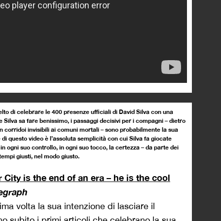
to di celebrare le 400 presenze ufficiali di David Silva con una
he Silva sa fare benissimo, i passaggi decisivi per i compagni – dietro
in corridoi invisibili ai comuni mortali – sono probabilmente la sua
di questo video è l’assoluta semplicità con cui Silva fa giocate
in ogni suo controllo, in ogni suo tocco, la certezza – da parte dei
tempi giusti, nel modo giusto.
City is the end of an era – he is the cool
legraph
a volta la sua intenzione di lasciare il
 subito i primi articoli che celebrano la sua