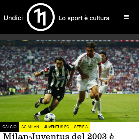
CALCIO
AC MILAN
JUVENTUS FC
SERIE A
Milan-Juventus del 2003 è