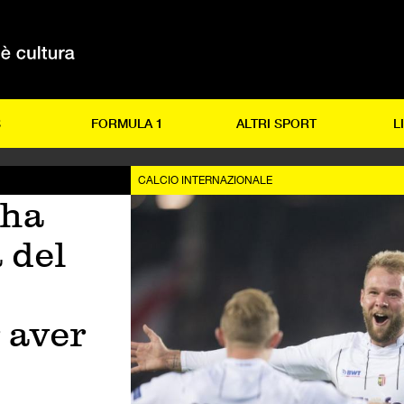
S
FORMULA 1
ALTRI SPORT
L
CALCIO INTERNAZIONALE
 ha
 del
 aver