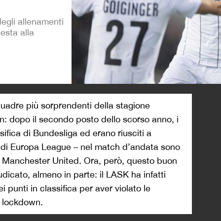
degli allenamenti
testa alla
>
quadre più sorprendenti della stagione
n: dopo il secondo posto dello scorso anno, i
fica di Bundesliga ed erano riusciti a
ale di Europa League – nel match d’andata sono
dal Manchester United. Ora, però, questo buon
icato, almeno in parte: il LASK ha infatti
 punti in classifica per aver violato le
il lockdown.