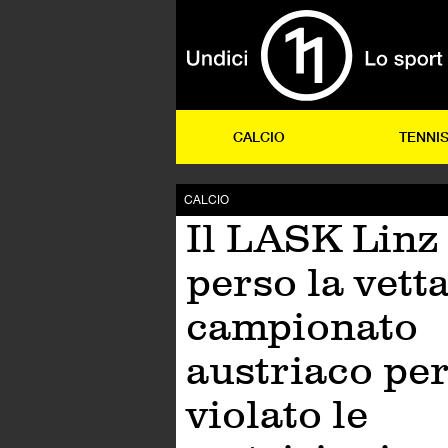
CALCIO
TENNI
CALCIO
Il LASK Linz
perso la vetta
campionato
austriaco per
violato le