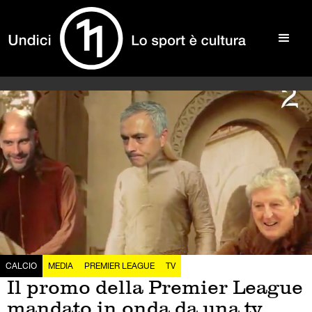
CALCIO
MEDIA
PREMIER LEAGUE
TV
Il promo della Premier League
mandato in onda da una tv