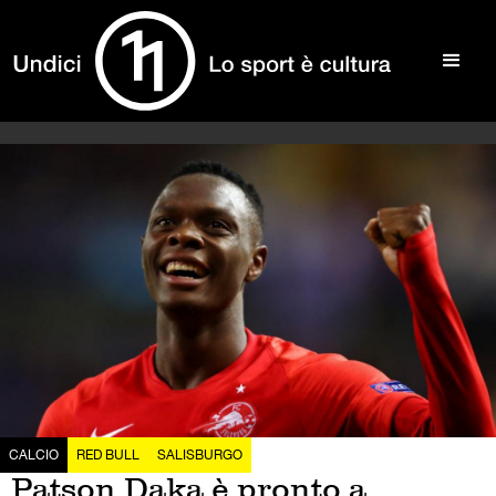
CALCIO
RED BULL
SALISBURGO
Patson Daka è pronto a