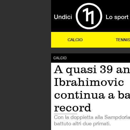
CALCIO
TENNI
CALCIO
A quasi 39 an
Ibrahimovic
continua a ba
record
Con la doppietta alla Sampdoria
battuto altri due primati.