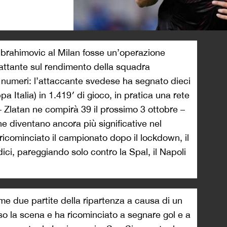
>
i Ibrahimovic al Milan fosse un’operazione
ttante sul rendimento della squadra
i numeri: l’attaccante svedese ha segnato dieci
a Italia) in 1.419′ di gioco, in pratica una rete
– Zlatan ne compirà 39 il prossimo 3 ottobre –
he diventano ancora più significative nel
icominciato il campionato dopo il lockdown, il
dici, pareggiando solo contro la Spal, il Napoli
ime due partite della ripartenza a causa di un
eso la scena e ha ricominciato a segnare gol e a