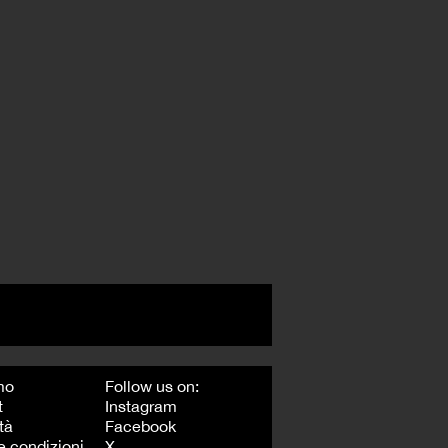
mo
Follow us on:
t
Instagram
tà
Facebook
e condizioni
X