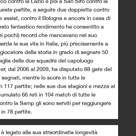
pico contro la Lazio e poi a San Siro contro la
ueste partite, a seguire due doppiette contro
e assist, contro il Bologna e ancora in casa di
Questo fantastico rendimento ha consentito a
dei pochi) record che mancavano nel suo
arda la sua vita in Italia, più precisamente a
o giocatore della storia in grado di segnare 50
 maglia delle due squadre del capoluogo
ter, dal 2006 al 2009, ha disputato 88 gare del
egnati, mentre lo score in tutte le
n 117 partite; nelle sue due stagioni e mezza al
umulato 66 reti in 104 match di tutte le
 contro la Samp gli sono serviti per raggiungere
in 78 partite.
 è legato alla sua straordinaria longevità