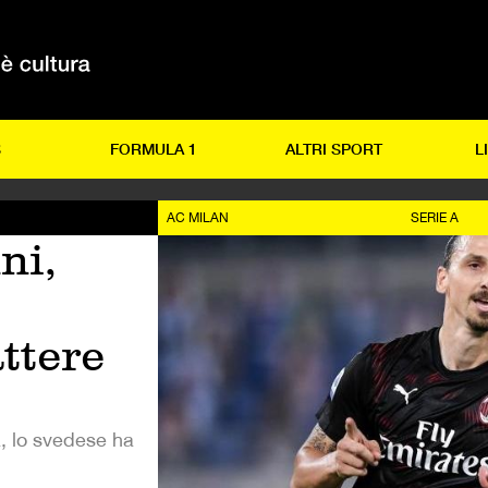
S
FORMULA 1
ALTRI SPORT
L
AC MILAN
SERIE A
ni,
ttere
, lo svedese ha