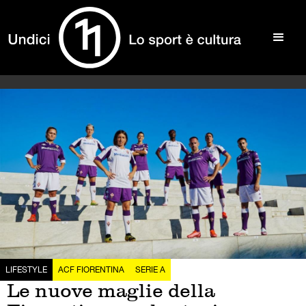
LIFESTYLE
ACF FIORENTINA
SERIE A
Le nuove maglie della