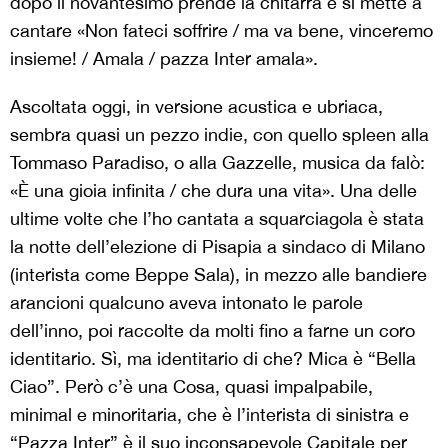
dopo il novantesimo prende la chitarra e si mette a
cantare «Non fateci soffrire / ma va bene, vinceremo
insieme! / Amala / pazza Inter amala».
Ascoltata oggi, in versione acustica e ubriaca,
sembra quasi un pezzo indie, con quello spleen alla
Tommaso Paradiso, o alla Gazzelle, musica da falò:
«È una gioia infinita / che dura una vita». Una delle
ultime volte che l’ho cantata a squarciagola è stata
la notte dell’elezione di Pisapia a sindaco di Milano
(interista come Beppe Sala), in mezzo alle bandiere
arancioni qualcuno aveva intonato le parole
dell’inno, poi raccolte da molti fino a farne un coro
identitario. Sì, ma identitario di che? Mica è “Bella
Ciao”. Però c’è una Cosa, quasi impalpabile,
minimal e minoritaria, che è l’interista di sinistra e
“Pazza Inter” è il suo inconsapevole Capitale per