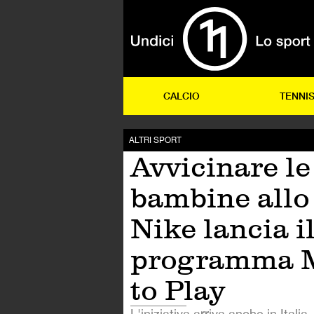
CALCIO
TENNI
ALTRI SPORT
Avvicinare le
bambine allo 
Nike lancia i
programma 
to Play
L'iniziativa arriva anche in Italia