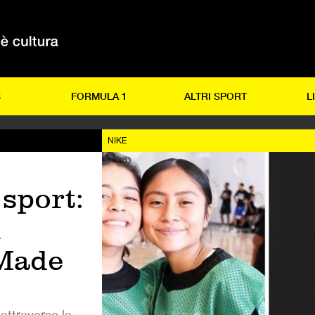
S
FORMULA 1
ALTRI SPORT
L
NIKE
sport:
l
Made
, attraverso la