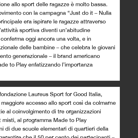
zione allo sport delle ragazze è molto bassa.
ovimento con la campagna “Just do it – Nulla
rincipale era ispirare le ragazze attraverso
’attività sportiva diventi un’abitudine
 conferma oggi ancora una volta, e in
zionale delle bambine – che celebra le giovani
ento generazionale – il brand americano
de to Play enfatizzando l’importanza
 fondazione Laureus Sport for Good Italia,
or maggiore accesso allo sport così da colmarne
e al coinvolgimento di tre organizzazioni
rt misti, al programma Made to Play
 di due scuole elementari di quartieri della
 garantire che il 50 per cento dei partecipanti –