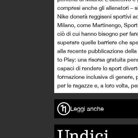
compresi anche gli allenatori – 
Nike donerà reggiseni sportivi ad
Milano, come Martinengo, Sporti
ciò di cui hanno bisogno per far
superare quelle barriere che sp
alla recente pubblicazione dell
to Play: una risorsa gratuita pens
capaci di rendere lo sport diver
formazione inclusiva di genere, 
per le ragazze e, a loro volta, p
Leggi anche
Undici,