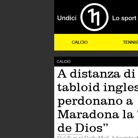
CALCIO
TENNI
CALCIO
A distanza di 
tabloid ingle
perdonano a
Maradona la
de Dios”
Dal Sun al Daily Mail, il ricordo d