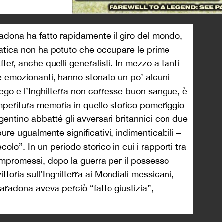
>
dona ha fatto rapidamente il giro del mondo,
iatica non ha potuto che occupare le prime
after, anche quelli generalisti. In mezzo a tanti
e emozionanti, hanno stonato un po’ alcuni
 Diego e l’Inghilterra non corresse buon sangue, è
imperitura memoria in quello storico pomeriggio
entino abbatté gli avversari britannici con due
ure ugualmente significativi, indimenticabili –
colo”. In un periodo storico in cui i rapporti tra
mpromessi, dopo la guerra per il possesso
ittoria sull’Inghilterra ai Mondiali messicani,
Maradona aveva perciò “fatto giustizia”,