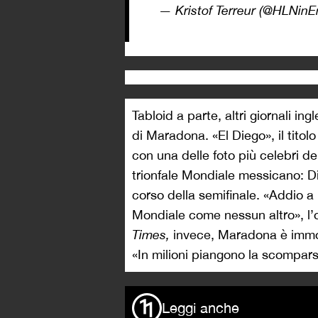
— Kristof Terreur (@HLNin
Tabloid a parte, altri giornali in
di Maradona. «El Diego», il titol
con una delle foto più celebri de
trionfale Mondiale messicano: Di
corso della semifinale. «Addio a
Mondiale come nessun altro», l
Times,
invece, Maradona è immor
«In milioni piangono la scompar
Leggi anche