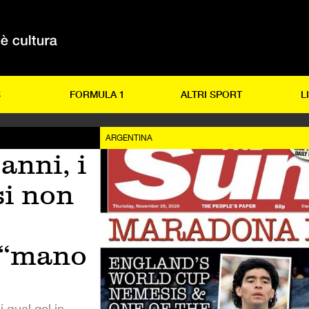
S
FORMULA 1
ALTRI SPORT
L
ARGENTINA
anni, i
si non
 “mano
i quel gol in