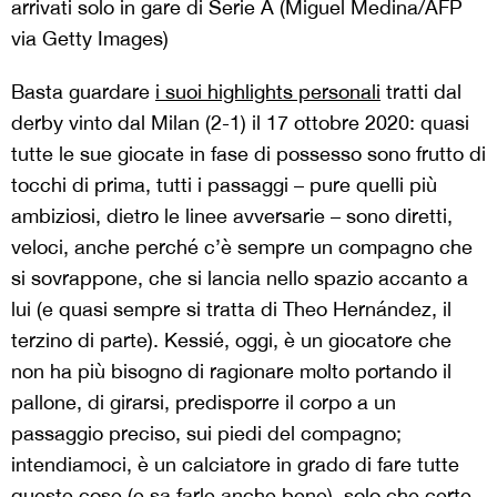
arrivati solo in gare di Serie A (Miguel Medina/AFP
via Getty Images)
Basta guardare
i suoi highlights personali
tratti dal
derby vinto dal Milan (2-1) il 17 ottobre 2020: quasi
tutte le sue giocate in fase di possesso sono frutto di
tocchi di prima, tutti i passaggi – pure quelli più
ambiziosi, dietro le linee avversarie – sono diretti,
veloci, anche perché c’è sempre un compagno che
si sovrappone, che si lancia nello spazio accanto a
lui (e quasi sempre si tratta di Theo Hernández, il
terzino di parte). Kessié, oggi, è un giocatore che
non ha più bisogno di ragionare molto portando il
pallone, di girarsi, predisporre il corpo a un
passaggio preciso, sui piedi del compagno;
intendiamoci, è un calciatore in grado di fare tutte
queste cose (e
sa farle anche bene
), solo che certe