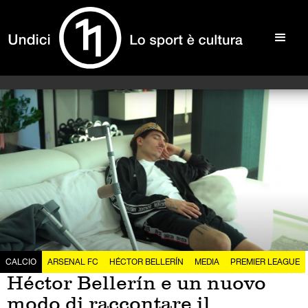
CALCIO
ARSENAL FC
HÉCTOR BELLERÍN
MEDIA
PREMIER LEAGUE
Héctor Bellerín e un nuovo
modo di raccontare il