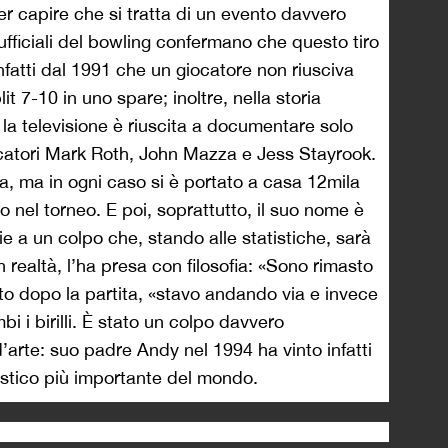
er capire che si tratta di un evento davvero
 ufficiali del bowling confermano che questo tiro
fatti dal 1991 che un giocatore non riusciva
it 7-10 in uno spare; inoltre, nella storia
 la televisione è riuscita a documentare solo
 giocatori Mark Roth, John Mazza e Jess Stayrook.
ta, ma in ogni caso si è portato a casa 12mila
to nel torneo. E poi, soprattutto, il suo nome è
e a un colpo che, stando alle statistiche, sarà
in realtà, l’ha presa con filosofia: «Sono rimasto
tto dopo la partita, «stavo andando via e invece
i i birilli. È stato un colpo davvero
d’arte: suo padre Andy nel 1994 ha vinto infatti
onistico più importante del mondo.