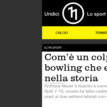
CALCIO
TENNI
ALTRI SPORT
Com’è un col
bowling che 
nella storia
Anthony Neuer è riuscito a conv
Split 7-10, ovvero ha fatto cadere 
posti ai due estremi laterali con 