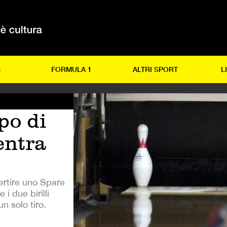
S
FORMULA 1
ALTRI SPORT
L
po di
entra
ertire uno Spare
i due birilli
un solo tiro.