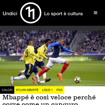
CALCIO
KYLIAN MBAPPÉ
LIGUE 1
PSG
Mbappé è così veloce perché
corre come un canguro