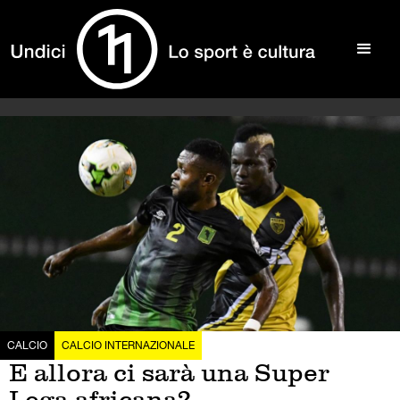
CALCIO
CALCIO INTERNAZIONALE
E allora ci sarà una Super
Lega africana?