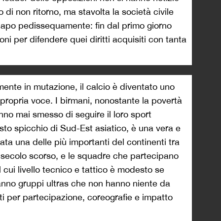
di non ritorno, ma stavolta la società civile
capo pedissequamente: fin dal primo giorno
ni per difendere quei diritti acquisiti con tanta
ente in mutazione, il calcio è diventato uno
a propria voce. I birmani, nonostante la povertà
nno mai smesso di seguire il loro sport
uesto spicchio di Sud-Est asiatico, è una vera e
ta una delle più importanti del continenti tra
l secolo scorso, e le squadre che partecipano
cui livello tecnico e tattico è modesto se
nno gruppi ultras che non hanno niente da
enti per partecipazione, coreografie e impatto