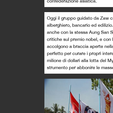
confederazione asiatica.
Oggi il gruppo guidato da Zaw co
alberghiero, bancario ed edilizi
anche con la stessa Aung San Su
critiche sul premio nobel, e con 
accolgono a braccia aperte nella s
perfetto per curare i propri inte
milione di dollari alla lotta del
strumento per abbonire le masse