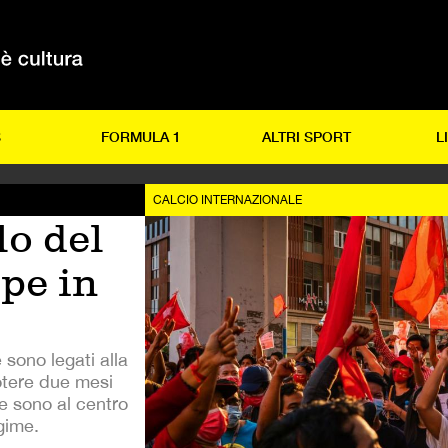
S
FORMULA 1
ALTRI SPORT
L
CALCIO INTERNAZIONALE
lo del
lpe in
 sono legati alla
potere due mesi
te sono al centro
gime.