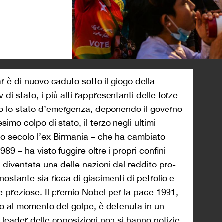
>
r è di nuovo caduto sotto il giogo della
 di stato, i più alti rappresentanti delle forze
o lo stato d’emergenza, deponendo il governo
mo colpo di stato, il terzo negli ultimi
zo secolo l’ex Birmania – che ha cambiato
989 – ha visto fuggire oltre i propri confini
 è diventata una delle nazioni dal reddito pro-
ostante sia ricca di giacimenti di petrolio e
e preziose. Il premio Nobel per la pace 1991,
o al momento del golpe, è detenuta in un
ri leader delle opposizioni non si hanno notizie