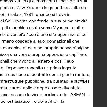
a democrazia. In quel momento i ricavi della sua
rafia di Zaw Zaw è in larga parte avvolta nel
erti risale al 1991, quando si trova in
l Sol Levante che fonda la sua prima attività
ading di macchine usate verso Myanmar e altre
 lo fa diventare ricco è uno stratagemma, di cui
o birmano concede ai suoi connazionali che
na macchina a testa nel proprio paese d’origine.
nizza una vera e propria operazione capillare,
nali che vivono all’estero e così il suo
. Dopo aver raccolto un primo ingente
ula una serie di contratti con la giunta militare,
infrastrutture pubbliche, tra cui stadi e
facilities
venta inarrestabile e dopo essere diventato
rmana, assume la vicepresidenza dell’ASEAN –
ud-est asiatico – e della AFC – la