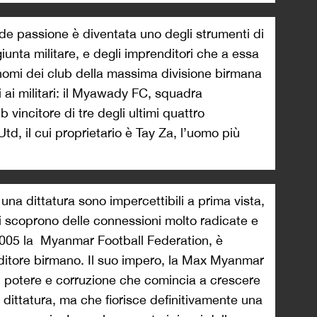
de passione è diventata uno degli strumenti di
giunta militare, e degli imprenditori che a essa
 nomi dei club della massima divisione birmana
i ai militari: il Myawady FC, squadra
b vincitore di tre degli ultimi quattro
d, il cui proprietario è Tay Za, l’uomo più
n una dittatura sono impercettibili a prima vista,
i scoprono delle connessioni molto radicate e
005 la Myanmar Football Federation, è
itore birmano. Il suo impero, la Max Myanmar
i potere e corruzione che comincia a crescere
la dittatura, ma che fiorisce definitivamente una