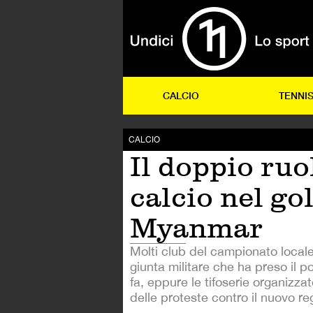
CALCIO
TENNI
CALCIO
Il doppio ruo
calcio nel go
Myanmar
Molti club del campionato locale
giunta militare che ha preso il 
fa, eppure le tifoserie organizza
delle proteste contro il nuovo re