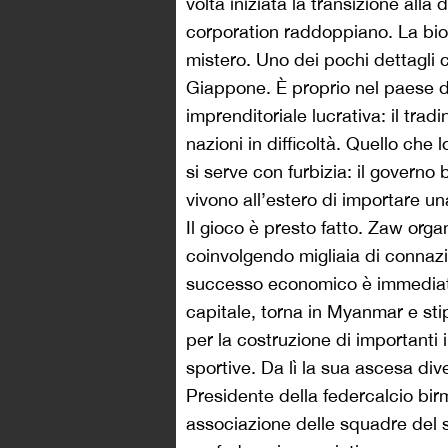
volta iniziata la transizione all
corporation raddoppiano. La biog
mistero. Uno dei pochi dettagli c
Giappone. È proprio nel paese de
imprenditoriale lucrativa: il tr
nazioni in difficoltà. Quello che
si serve con furbizia: il govern
vivono all’estero di importare u
Il gioco è presto fatto. Zaw orga
coinvolgendo migliaia di connazio
successo economico è immediato
capitale, torna in Myanmar e stip
per la costruzione di importanti 
sportive. Da lì la sua ascesa di
Presidente della federcalcio bi
associazione delle squadre del s