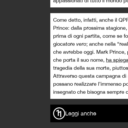
appassionati di tutto il mondo 
Come detto, infatti, anche il QP
Prince: dalla prossima stagione, 
prima di ogni partita, come se f
giocatore
vero
; anche nella “rea
che avrebbe oggi. Mark Prince, 
che porta il suo nome,
ha spieg
tragedia della sua morte, piutto
Attraverso questa campagna di se
possano realizzare l’immenso pote
insegnato che bisogna sempre on
Leggi anche