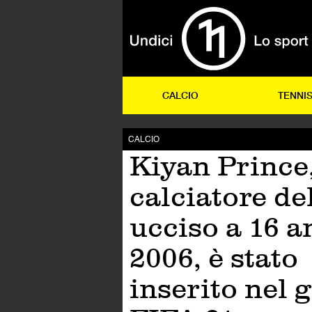
CALCIO
TENNI
CALCIO
Kiyan Prince
calciatore d
ucciso a 16 a
2006, è stato
inserito nel 