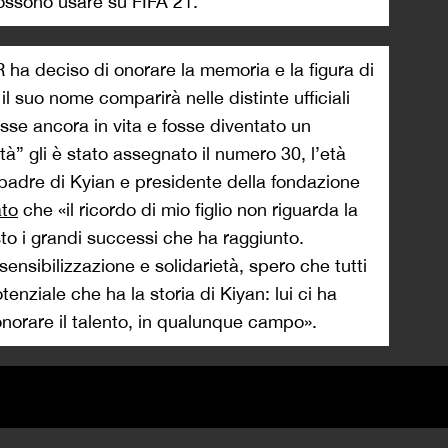
possono usare su FIFA 21.
R ha deciso di onorare la memoria e la figura di
il suo nome comparirà nelle distinte ufficiali
osse ancora in vita e fosse diventato un
ltà” gli è stato assegnato il numero 30, l’età
padre di Kyian e presidente della fondazione
ato
che «il ricordo di mio figlio non riguarda la
sto i grandi successi che ha raggiunto.
nsibilizzazione e solidarietà, spero che tutti
nziale che ha la storia di Kiyan: lui ci ha
orare il talento, in qualunque campo».