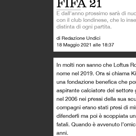
FIFA 21
E dall'anno prossimo sarà di nu
con il club londinese, che lo inse
distinta di ogni partita.
di Redazione Undici
18 Maggio 2021 alle 18:37
In molti non sanno che Loftus R
nome nel 2019. Ora si chiama K
una fondazione benefica che port
aspirante calciatore del settore
nel 2006 nei pressi della sua sc
compagni erano stati presi di mi
difenderli ma poi è scoppiata una
fatali. Quando è avvenuto l’omic
anni.