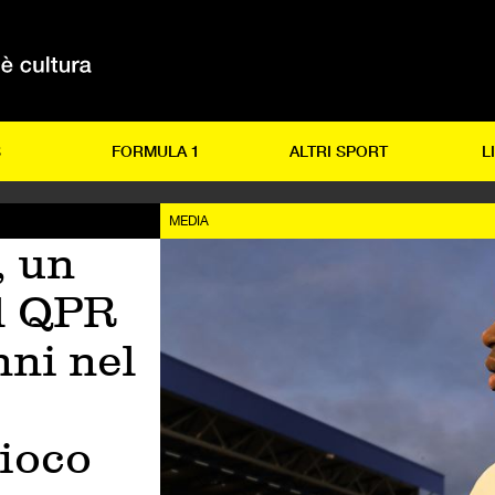
S
FORMULA 1
ALTRI SPORT
L
MEDIA
, un
el QPR
nni nel
gioco