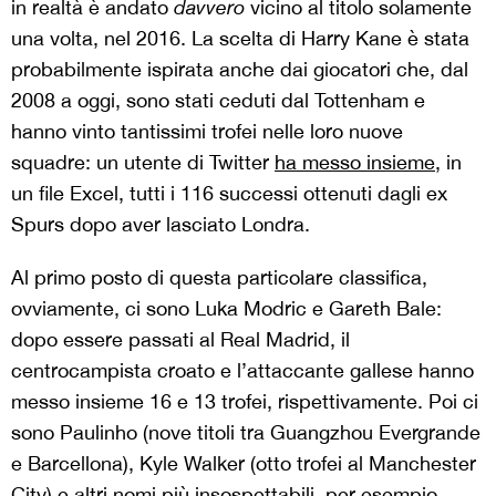
in realtà è andato
davvero
vicino al titolo solamente
una volta, nel 2016. La scelta di Harry Kane è stata
probabilmente ispirata anche dai giocatori che, dal
2008 a oggi, sono stati ceduti dal Tottenham e
hanno vinto tantissimi trofei nelle loro nuove
squadre: un utente di Twitter
ha messo insieme
, in
un file Excel, tutti i 116 successi ottenuti dagli ex
Spurs dopo aver lasciato Londra.
Al primo posto di questa particolare classifica,
ovviamente, ci sono Luka Modric e Gareth Bale:
dopo essere passati al Real Madrid, il
centrocampista croato e l’attaccante gallese hanno
messo insieme 16 e 13 trofei, rispettivamente. Poi ci
sono Paulinho (nove titoli tra Guangzhou Evergrande
e Barcellona), Kyle Walker (otto trofei al Manchester
City) e altri nomi più insospettabili, per esempio