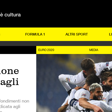
S
FORMULA 1
ALTRI SPORT
L
EURO 2020
MEDIA
ione
agli
ofondimenti non
icata agli
ne