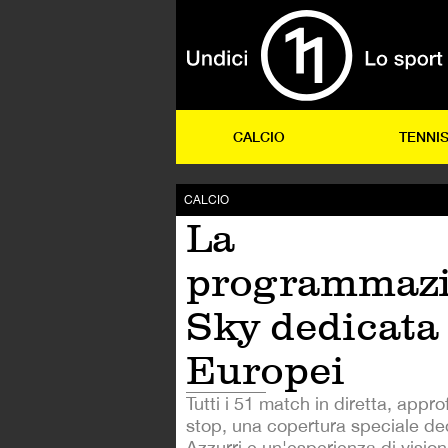
CALCIO
TENNI
CALCIO
La
programmaz
Sky dedicata 
Europei
Tutti i 51 match in diretta, appr
stop, una copertura speciale ded
Azzurri e un'esperienza di visio