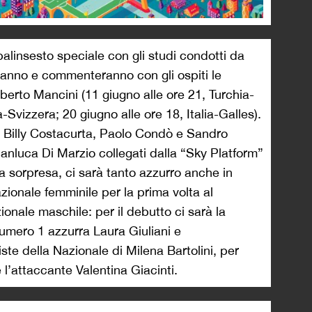
 palinsesto speciale con gli studi condotti da
anno e commenteranno con gli ospiti le
berto Mancini (11 giugno alle ore 21, Turchia-
ia-Svizzera; 20 giugno alle ore 18, Italia-Galles).
o Billy Costacurta, Paolo Condò e Sandro
ianluca Di Marzio collegati dalla “Sky Platform”
i a sorpresa, ci sarà tanto azzurro anche in
azionale femminile per la prima volta al
onale maschile: per il debutto ci sarà la
numero 1 azzurra Laura Giuliani e
te della Nazionale di Milena Bartolini, per
e l’attaccante Valentina Giacinti.