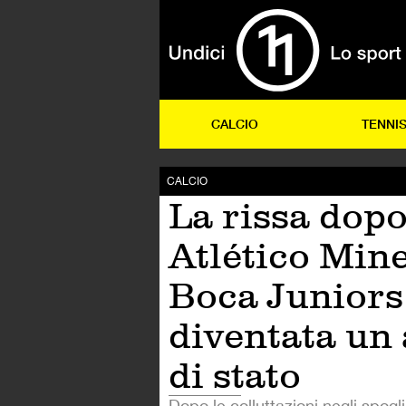
CALCIO
TENNI
CALCIO
La rissa dop
Atlético Mine
Boca Juniors
diventata un 
di stato
Dopo le colluttazioni negli spogl