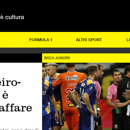
S
FORMULA 1
ALTRI SPORT
L
BOCA JUNIORS
o
iro-
 è
affare
iatoi, sono dovuti