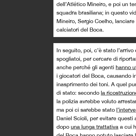
dell’Atlético Mineiro, e poi un te
squadra brasiliana; in questo vid
Mineiro, Sergio Coelho, lanciare 
calciatori del Boca.
In seguito, poi, c’è stato l’arrivo
spogliatoi, per cercare di riport
anche perché gli agenti
hanno ut
i giocatori del Boca, causando in
inasprimento dei toni. A quel pun
di stato: secondo
la ricostruzion
la polizia avrebbe voluto arrest
ma poi ci sarebbe stato
l’interv
Daniel Scioli, per evitare questi 
dopo
una lunga trattativa
a cui h
del Boca hanno potuto lasciare lo