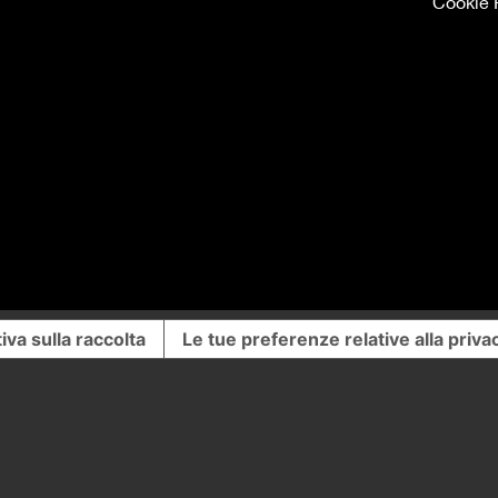
Cookie 
iva sulla raccolta
Le tue preferenze relative alla priva