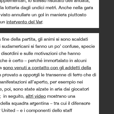
 supplementari, lo stesso risultato dell’andata,
lla lotteria dagli undici metri. Anche nella gara
 visto annullare un gol in maniera piuttosto
 un
intervento del Var
.
 fine della partita, gli animi si sono scaldati
ali sudamericani si fanno un po’ confuse, specie
i disordini e sulle motivazioni che hanno
 che è certo – perché immortalato in alcuni
ca
sono venuti a contatto con gli addetti della
o provato a opporgli le transenne di ferro che di
 manifestazioni all’aperto, per esempio nei
, poi, sono state alzate in aria dai giocatori
i; in seguito,
altri video
mostrano una
 della squadra argentina – tra cui il difensore
United – e i componenti dello staff