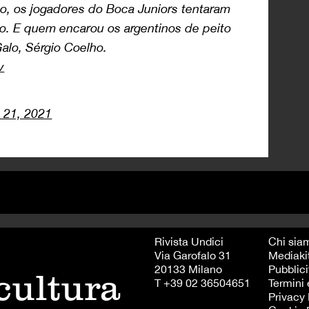
o, os jogadores do Boca Juniors tentaram
ico. E quem encarou os argentinos de peito
Galo, Sérgio Coelho.
v
y 21, 2021
Rivista Undici
Chi sia
Via Garofalo 31
Mediaki
20133 Milano
Pubblici
 cultura
T +39 02 36504651
Termini 
Privacy 