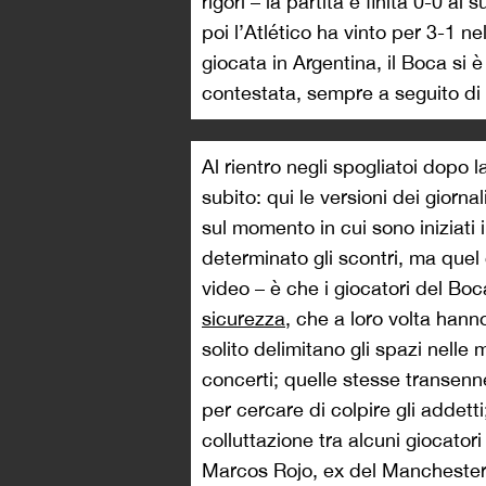
rigori – la partita è finita 0-0 ai
poi l’Atlético ha vinto per 3-1 ne
giocata in Argentina, il Boca si è
contestata, sempre a seguito di
Al rientro negli spogliatoi dopo la
subito: qui le versioni dei giorn
sul momento in cui sono iniziati 
determinato gli scontri, ma quel
video – è che i giocatori del Bo
sicurezza
, che a loro volta hann
solito delimitano gli spazi nelle
concerti; quelle stesse transenne
per cercare di colpire gli addett
colluttazione tra alcuni giocatori
Marcos Rojo, ex del Manchester 