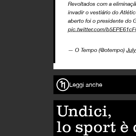
Revoltados com a eliminaçã
invadir o vestiário do Atlét
aberto foi o presidente do 
pic.twitter.com/b5EPE61cF
— O Tempo (@otempo)
Jul
Leggi anche
Undici,
lo sport è