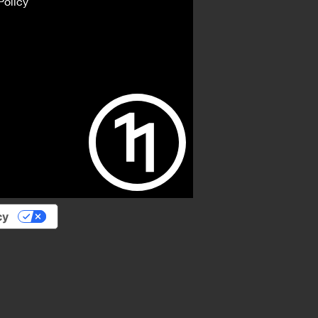
Policy
cy