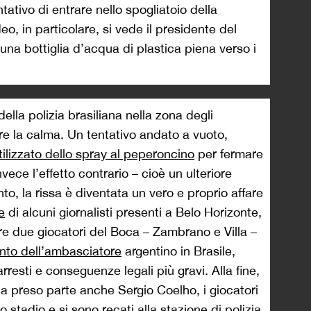
ntativo di entrare nello spogliatoio della
eo, in particolare, si vede il presidente del
una bottiglia d’acqua di plastica piena verso i
 della polizia brasiliana nella zona degli
are la calma. Un tentativo andato a vuoto,
ilizzato dello spray al peperoncino
per fermare
vece l’effetto contrario – cioè un ulteriore
to, la rissa è diventata un vero e proprio affare
e
di alcuni giornalisti presenti a Belo Horizonte,
are due giocatori del Boca – Zambrano e Villa –
ento dell’ambasciatore
argentino in Brasile,
arresti e conseguenze legali più gravi. Alla fine,
a preso parte anche Sergio Coelho, i giocatori
 stadio e si sono recati alla stazione di polizia