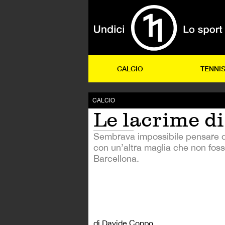
CALCIO
TENNI
CALCIO
Le lacrime di
Sembrava impossibile pensare d
con un’altra maglia che non foss
Barcellona.
di Davide Coppo