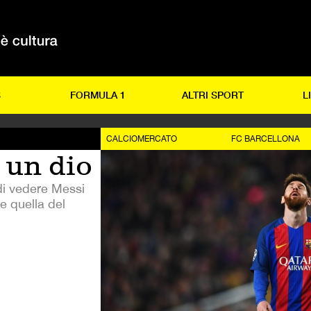
S
FORMULA 1
ALTRI SPORT
L
CALCIOMERCATO
FC BARCELLONA
 un dio
i vedere Messi
e quella del