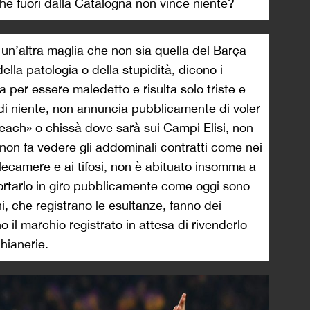
che fuori dalla Catalogna non vince niente?
 un’altra maglia che non sia quella del Barça
 della patologia o della stupidità, dicono i
 per essere maledetto e risulta solo triste e
di niente, non annuncia pubblicamente di voler
Beach» o chissà dove sarà sui Campi Elisi, non
 non fa vedere gli addominali contratti come nei
 telecamere e ai tifosi, non è abituato insomma a
portarlo in giro pubblicamente come oggi sono
ghi, che registrano le esultanze, fanno dei
o il marchio registrato in attesa di rivenderlo
hianerie.