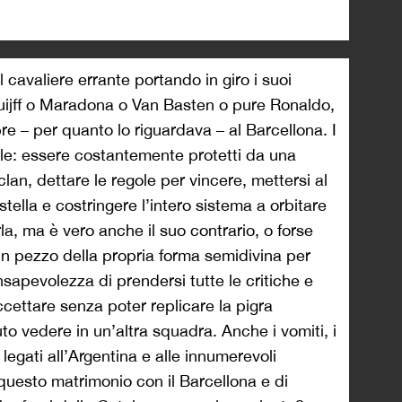
l cavaliere errante portando in giro i suoi
uijff o Maradona o Van Basten o pure Ronaldo,
re – per quanto lo riguardava – al Barcellona. I
cile: essere costantemente protetti da una
lan, dettare le regole per vincere, mettersi al
ella e costringere l’intero sistema a orbitare
a, ma è vero anche il suo contrario, o forse
 un pezzo della propria forma semidivina per
consapevolezza di prendersi tutte le critiche e
accettare senza poter replicare la pigra
uto vedere in un’altra squadra. Anche i vomiti, i
i legati all’Argentina e alle innumerevoli
i questo matrimonio con il Barcellona e di