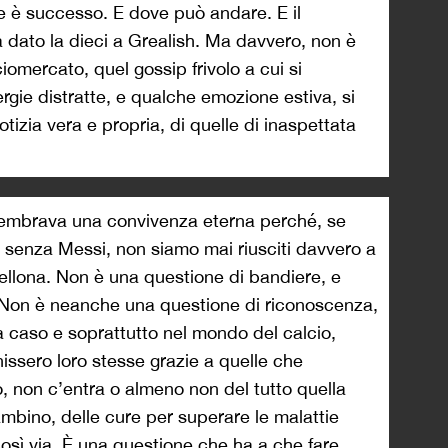
e è successo. E dove può andare. E il
dato la dieci a Grealish. Ma davvero, non è
lciomercato, quel gossip frivolo a cui si
gie distratte, e qualche emozione estiva, si
otizia vera e propria, di quelle di inaspettata
 sembrava una convivenza eterna perché, se
 senza Messi, non siamo mai riusciti davvero a
ellona. Non è una questione di bandiere, e
 Non è neanche una questione di riconoscenza,
 caso e soprattutto nel mondo del calcio,
hissero loro stesse grazie a quelle che
, non c’entra o almeno non del tutto quella
ambino, delle cure per superare le malattie
e così via. È una questione che ha a che fare