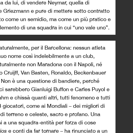
ta da lui, di vendere Neymar, quella di
re Griezmann e pure di mettere sotto contratto
ato come un semidio, ma come un più pratico e
emento di una squadra in cui “uno vale uno”.
aturalmente, per il Barcellona: nessun atleta
il suo nome così indelebilmente a un club,
turalmente non Maradona con il Napoli, né
 o Cruijff, Van Basten, Ronaldo, Beckenbauer
ia. Non è una questione di bandiere, perché
 ci sarebbero Gianluigi Buffon e Carles Puyol e
m e chissà quanti altri, tutti fenomeno e tutti
 giocatori, come ai Mondiali – dei migliori di
 di terreno e celeste, sacro e profano. Una
si a una squadra-entità per forza di cose
ios
e conti da far tornare – ha rinunciato a un