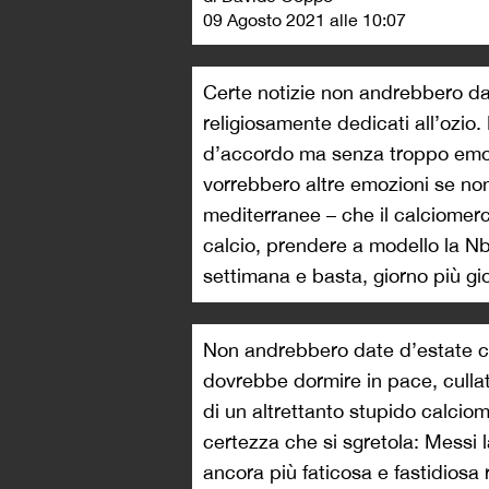
09 Agosto 2021 alle 10:07
Certe notizie non andrebbero date
religiosamente dedicati all’ozio.
d’accordo ma senza troppo emozi
vorrebbero altre emozioni se non
mediterranee – che il calciomerc
calcio, prendere a modello la Nb
settimana e basta, giorno più g
Non andrebbero date d’estate ce
dovrebbe dormire in pace, cullati 
di un altrettanto stupido calcio
certezza che si sgretola: Messi l
ancora più faticosa e fastidiosa r