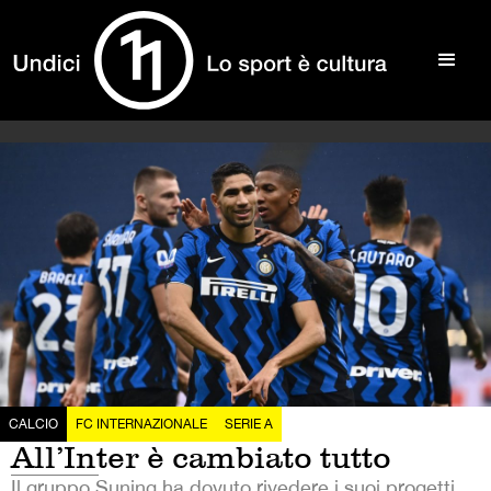
CALCIO
FC INTERNAZIONALE
SERIE A
All’Inter è cambiato tutto
Il gruppo Suning ha dovuto rivedere i suoi progetti