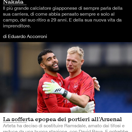
Nakata
Il più grande calciatore giapponese di sempre parla della
sua carriera, di come abbia pensato sempre e solo al
campo, del suo ritiro a 29 anni. E della sua nuova vita da
imprenditore.
di Eduardo Accorroni
La sofferta epopea dei portieri all’Arsenal
Arteta ha deciso di sostituire Ramsdale, amato dai tifosi e
reduce da una buona stagione, con David Raya. E potrebbe