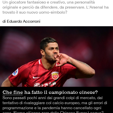
Un giocatore fantasioso e creativo, una personalità
originale e perciò da difendere, da preservare. L'Arsenal ha
trovato il suo nuovo uomo-simbolo?
di Eduardo Accorroni
Che fine ha fatto il campionato cinese?
Sono passati pochi anni dai grandi colpi di mercato, dal
tentativo di rivaleggiare col calcio europeo, ma gli errori di
programmazione e la pandemia hanno cancellato ogni
cosa. Siamo all'anno zero della Chinese Super League?