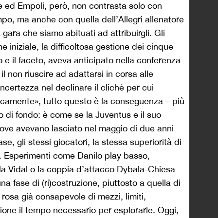
e ed Empoli, però, non contrasta solo con
po, ma anche con quella dell’Allegri allenatore
gara che siamo abituati ad attribuirgli. Gli
ne iniziale, la difficoltosa gestione dei cinque
o e il faceto, aveva anticipato nella conferenza
l non riuscire ad adattarsi in corsa alle
’incertezza nel declinare il cliché per cui
camente», tutto questo è la conseguenza – più
o di fondo: è come se la Juventus e il suo
dove avevano lasciato nel maggio di due anni
e, gli stessi giocatori, la stessa superiorità di
e. Esperimenti come Danilo play basso,
la Vidal o la coppia d’attacco Dybala-Chiesa
 fase di (ri)costruzione, piuttosto a quella di
rosa già consapevole di mezzi, limiti,
zione il tempo necessario per esplorarle. Oggi,