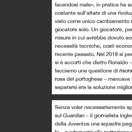
facendosi male», in pratica ha s
costante sull’altare di una rivolu
visto come unico cambiamento radi
giocatore solo. Un giocatore, per
misura in cui avrebbe dovuto sos
necessità tecniche, costi econom
recente passato. Nel 2018 si p
si è accorti che dietro Ronaldo 
facciamo una questione di risor
rosa del portoghese – mancava tu
separarsi era la soluzione miglio
Senza voler necessariamente s
sul
Guardian
– il giornalista ing
della Juventus una squadra peggi
fa – o adeguarsi alla narrazion