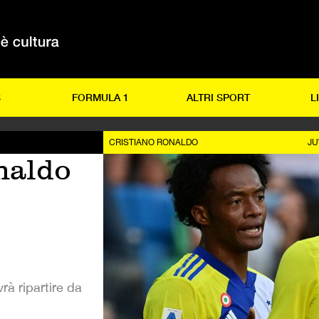
S
FORMULA 1
ALTRI SPORT
L
CRISTIANO RONALDO
JU
naldo
rà ripartire da