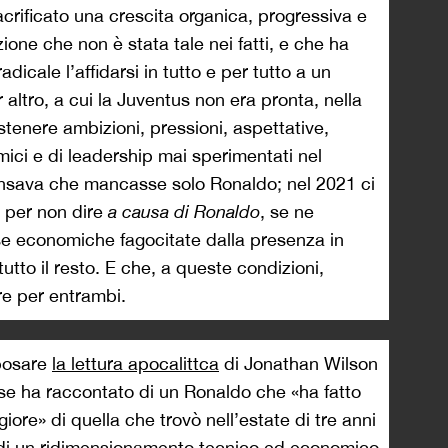
acrificato una crescita organica, progressiva e
zione che non è stata tale nei fatti, e che ha
cale l’affidarsi in tutto e per tutto a un
 altro, a cui la Juventus non era pronta, nella
tenere ambizioni, pressioni, aspettative,
ici e di leadership mai sperimentati nel
ensava che mancasse solo Ronaldo; nel 2021 ci
– per non dire
a causa di Ronaldo
, se ne
se economiche fagocitate dalla presenza in
tto il resto. E che, a queste condizioni,
re per entrambi.
posare
la lettura apocalittca
di Jonathan Wilson
lese ha raccontato di un Ronaldo che «ha fatto
ore» di quella che trovò nell’estate di tre anni
e di un ridimensionamento tecnico ed economico