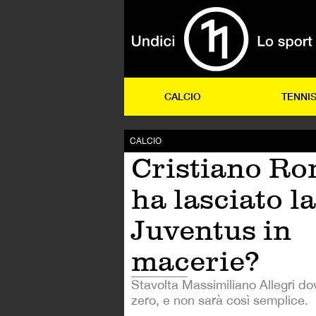
CALCIO
TENNI
CALCIO
Cristiano Ro
ha lasciato la
Juventus in
macerie?
Stavolta Massimiliano Allegri dov
zero, e non sarà così semplice.