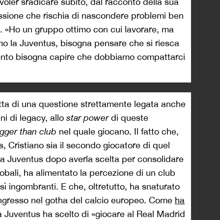
voler sradicare subito, dal racconto della sua
ssione che rischia di nascondere problemi ben
li. «Ho un gruppo ottimo con cui lavorare, ma
o la Juventus, bisogna pensare che si riesca
mento bisogna capire che dobbiamo compattarci
atta di una questione strettamente legata anche
ni di legacy, allo
star power
di queste
igger than club
nel quale giocano. Il fatto che,
 Cristiano sia il secondo giocatore di quel
la Juventus dopo averla scelta per consolidare
obali, ha alimentato la percezione di un club
sì ingombranti. E che, oltretutto, ha snaturato
 ingresso nel gotha del calcio europeo. Come
ha
a Juventus ha scelto di «giocare al Real Madrid