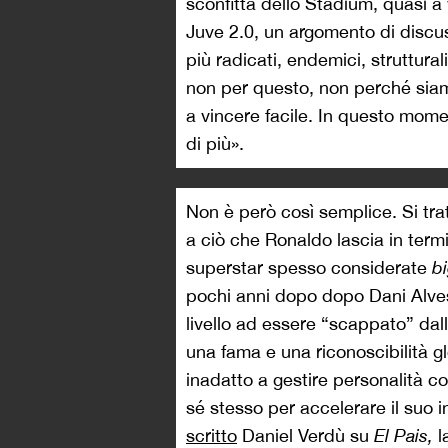
sconfitta dello Stadium, quasi a 
Juve 2.0, un argomento di discu
più radicati, endemici, struttura
non per questo, non perché siam
a vincere facile. In questo mo
di più».
Non è però così semplice. Si tr
a ciò che Ronaldo lascia in termi
superstar spesso considerate
b
pochi anni dopo dopo Dani Alves,
livello ad essere “scappato” dal
una fama e una riconoscibilità gl
inadatto a gestire personalità co
sé stesso per accelerare il suo
scritto
Daniel Verdù su
El Pais,
l