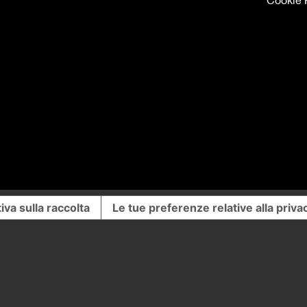
Cookie 
iva sulla raccolta
Le tue preferenze relative alla priva