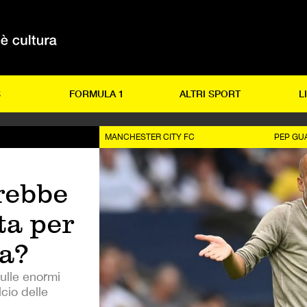
S
FORMULA 1
ALTRI SPORT
L
MANCHESTER CITY FC
PEP GU
rebbe
ta per
a?
ulle enormi
lcio delle