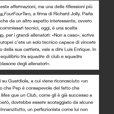
ueste affermazioni, ma una delle riflessioni più
da
FourFourTwo,
a firma di Richard Jolly. Parla
che da un altro aspetto interessante, ovvero
 commissari tecnici, oggi, è una scelta
go
, per i grandi allenatori: «Non a caso», scrive
 Europei c’era un solo tecnico capace di vincere
ella sua carriera, vale a dire Luis Enrique. In
equilibrio tra squadre di club e squadre
blasone degli allenatori».
oi su Guardiola, a cui viene riconosciuto «un
o che Pep è consapevole del fatto che
è
Mes que un Club
, come gli è già successo a
 però, dovrebbe essere scoraggiato da alcune
 «Innanzitutto, un perfezionista come lui non