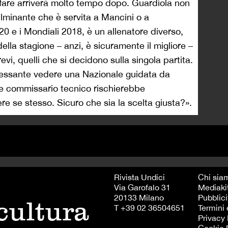
nfare arriverà molto tempo dopo. Guardiola non
lminante che è servita a Mancini o a
 e i Mondiali 2018, è un allenatore diverso,
ella stagione – anzi, è sicuramente il migliore –
i, quelli che si decidono sulla singola partita.
ressante vedere una Nazionale guidata da
e commissario tecnico rischierebbe
re se stesso. Sicuro che sia la scelta giusta?».
Rivista Undici
Chi sia
Via Garofalo 31
Mediaki
20133 Milano
Pubblici
 cultura
T +39 02 36504651
Termini 
Privacy 