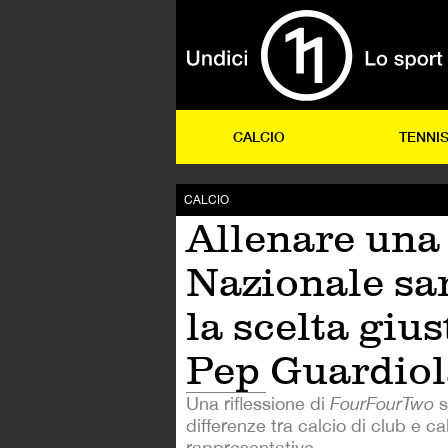
CALCIO
TENNI
CALCIO
Allenare una
Nazionale sa
la scelta gius
Pep Guardiol
Una riflessione di
FourFourTwo
s
differenze tra calcio di club e ca
rappresentative.