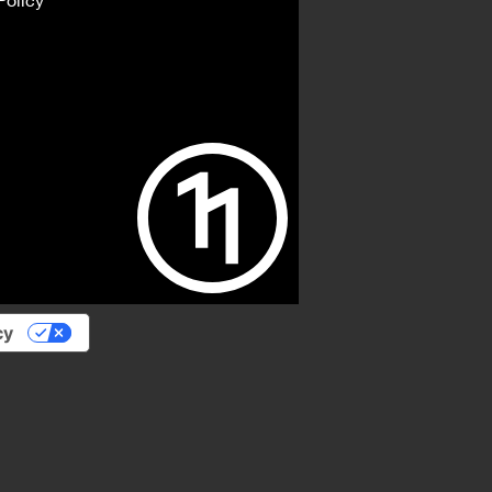
Policy
cy